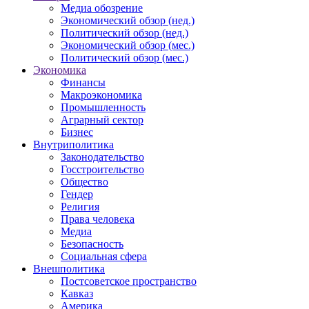
Медиа обозрение
Экономический обзор (нед.)
Политический обзор (нед.)
Экономический обзор (мес.)
Политический обзор (мес.)
Экономика
Финансы
Макроэкономика
Промышленность
Аграрный сектор
Бизнес
Внутриполитика
Законодательство
Госстроительство
Общество
Гендер
Религия
Права человека
Медиа
Безопасность
Социальная сфера
Внешполитика
Постсоветское пространство
Кавказ
Америка