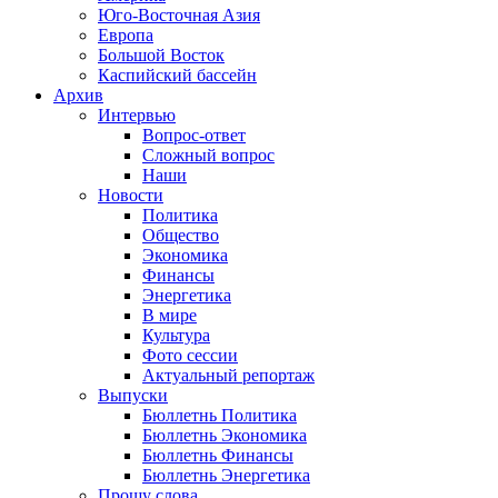
Юго-Восточная Азия
Европа
Большой Восток
Каспийский бассейн
Архив
Интервью
Вопрос-ответ
Сложный вопрос
Наши
Новости
Политика
Общество
Экономика
Финансы
Энергетика
В мире
Культура
Фото сессии
Актуальный репортаж
Выпуски
Бюллетнь Политика
Бюллетнь Экономика
Бюллетнь Финансы
Бюллетнь Энергетика
Прошу слова