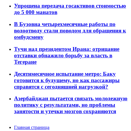
Упрощена передача госактивов стоимостью
до 5 000 манатов
В Бузовна четырехмесячные работы по
водоотводу стали поводом для обращения к
омбудсмену
Тучи над президентом Ирана: отрицание
отставки обнажило борьбу за власть в
Тегеране
Десятимесячное испытание метро: Баку
готовится к будущему, но как пассажиры
справятся с сегодняшней нагрузкой?
Азербайджан пытается связать молодежную
политику с результатами, но проблемы
занятости и утечки мозгов сохраняются
Главная страница