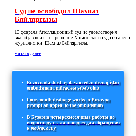
Суд не освободил Шахназ
Бяйляргызы
13 февраля Апелляционный суд не удовлетворил
жалобу защиты на решение Хатаинского суда об аресте
журналистки Шахназ Бяйляргызы.
Читать далее
Buzovnada dörd ay davam edən drenaj işləri
ombudsmana müraciətə səbəb olub
Four-month drainage works in Buzovna
prompt an appeal to the ombudsman
В Бузовна четырехмесячные работы по
водоотводу стали поводом для обращения
к омбудсмену