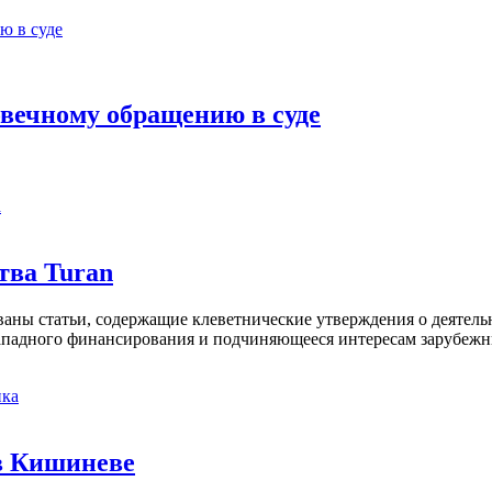
овечному обращению в суде
а
тва Turan
кованы статьи, содержащие клеветнические утверждения о деятел
 западного финансирования и подчиняющееся интересам зарубежн
ка
в Кишиневе