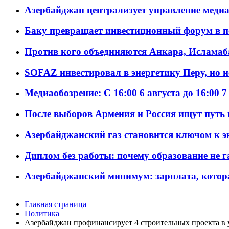
Азербайджан централизует управление меди
Баку превращает инвестиционный форум в п
Против кого объединяются Анкара, Исламаб
SOFAZ инвестировал в энергетику Перу, но 
Медиаобозрение: С 16:00 6 августа до 16:00 7
После выборов Армения и Россия ищут путь к
Азербайджанский газ становится ключом к 
Диплом без работы: почему образование не 
Азербайджанский минимум: зарплата, котор
Главная страница
Политика
Азербайджан профинансирует 4 строительных проекта в 