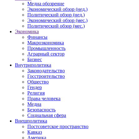
Медиа обозрение
Экономический обзор (нед.)
Политический обзор (нед.)
Экономический обзор (мес.)
Политический обзор (мес.)
Экономика
Финансы
Макроэкономика
Промышленность
Аграрный сектор
Бизнес
Внутриполитика
Законодательство
Госстроительство
Общество
Гендер
Религия
Права человека
Медиа
Безопасность
Социальная сфера
Внешполитика
Постсоветское пространство
Кавказ
Америка