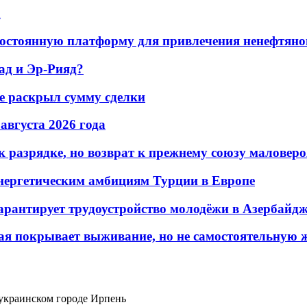
а
остоянную платформу для привлечения ненефтяно
ад и Эр-Рияд?
не раскрыл сумму сделки
 августа 2026 года
 разрядке, но возврат к прежнему союзу маловеро
энергетическим амбициям Турции в Европе
гарантирует трудоустройство молодёжи в Азербайд
ая покрывает выживание, но не самостоятельную 
украинском городе Ирпень