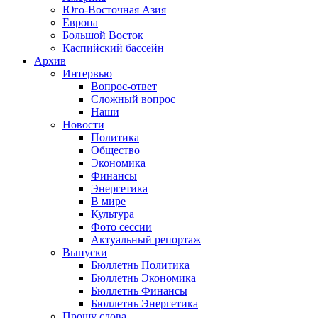
Юго-Восточная Азия
Европа
Большой Восток
Каспийский бассейн
Архив
Интервью
Вопрос-ответ
Сложный вопрос
Наши
Новости
Политика
Общество
Экономика
Финансы
Энергетика
В мире
Культура
Фото сессии
Актуальный репортаж
Выпуски
Бюллетнь Политика
Бюллетнь Экономика
Бюллетнь Финансы
Бюллетнь Энергетика
Прошу слова