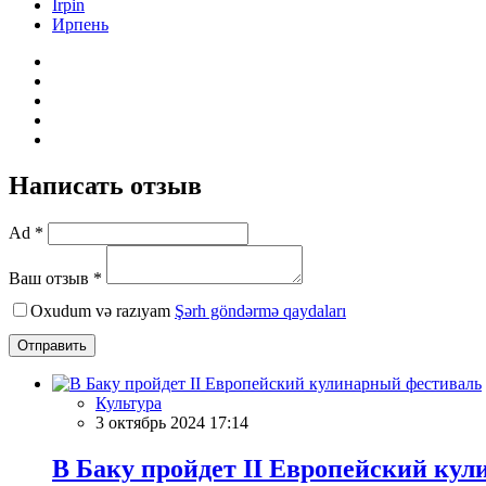
Irpin
Ирпень
Написать отзыв
Ad *
Ваш отзыв *
Oxudum və razıyam
Şərh göndərmə qaydaları
Отправить
Культура
3 октябрь 2024 17:14
В Баку пройдет II Европейский ку