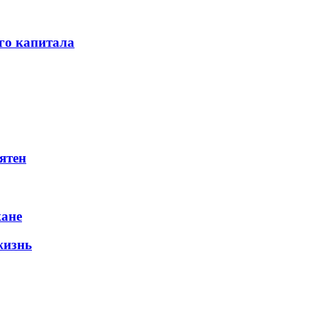
го капитала
ятен
жане
жизнь