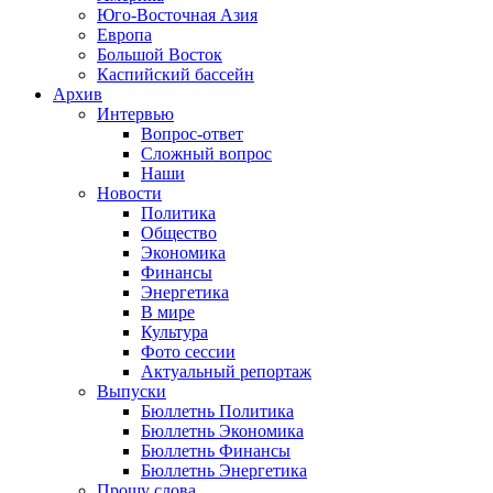
Юго-Восточная Азия
Европа
Большой Восток
Каспийский бассейн
Архив
Интервью
Вопрос-ответ
Сложный вопрос
Наши
Новости
Политика
Общество
Экономика
Финансы
Энергетика
В мире
Культура
Фото сессии
Актуальный репортаж
Выпуски
Бюллетнь Политика
Бюллетнь Экономика
Бюллетнь Финансы
Бюллетнь Энергетика
Прошу слова