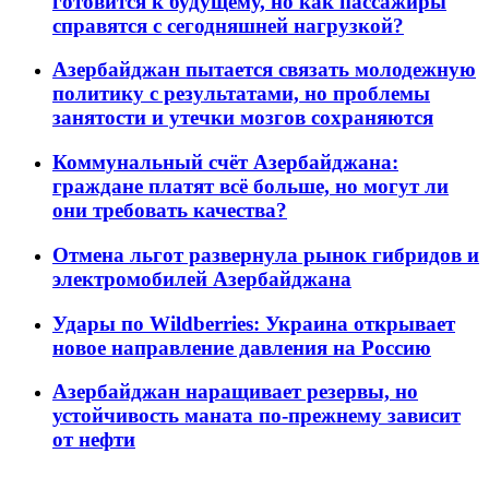
готовится к будущему, но как пассажиры
справятся с сегодняшней нагрузкой?
Азербайджан пытается связать молодежную
политику с результатами, но проблемы
занятости и утечки мозгов сохраняются
Коммунальный счёт Азербайджана:
граждане платят всё больше, но могут ли
они требовать качества?
Отмена льгот развернула рынок гибридов и
электромобилей Азербайджана
Удары по Wildberries: Украина открывает
новое направление давления на Россию
Азербайджан наращивает резервы, но
устойчивость маната по-прежнему зависит
от нефти