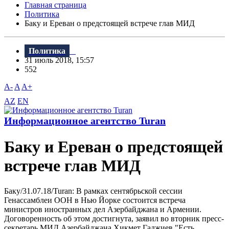
Главная страница
Политика
Баку и Ереван о предстоящей встрече глав МИД
Политика
31 июль 2018, 15:57
552
A-
A
A+
AZ
EN
Информационное агентство Turan
Баку и Ереван о предстоящей
встрече глав МИД
Баку/31.07.18/Turan: B рамках сентябрьской сессии
Генассамблеи ООН в Нью Йорке состоится встреча
министров иностранных дел Азербайджана и Армении.
Договоренность об этом достигнута, заявил во вторник пресс-
секретарь МИД Азербайджана Хикмет Гаджиев."Есть