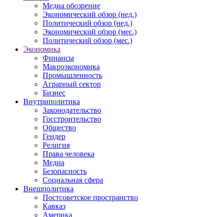
Медиа обозрение
Экономический обзор (нед.)
Политический обзор (нед.)
Экономический обзор (мес.)
Политический обзор (мес.)
Экономика
Финансы
Макроэкономика
Промышленность
Аграрный сектор
Бизнес
Внутриполитика
Законодательство
Госстроительство
Общество
Гендер
Религия
Права человека
Медиа
Безопасность
Социальная сфера
Внешполитика
Постсоветское пространство
Кавказ
Америка