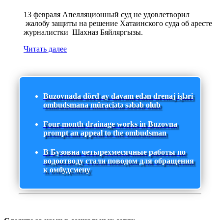
13 февраля Апелляционный суд не удовлетворил
жалобу защиты на решение Хатаинского суда об аресте
журналистки Шахназ Бяйляргызы.
Читать далее
Buzovnada dörd ay davam edən drenaj işləri
ombudsmana müraciətə səbəb olub
Four-month drainage works in Buzovna
prompt an appeal to the ombudsman
В Бузовна четырехмесячные работы по
водоотводу стали поводом для обращения
к омбудсмену