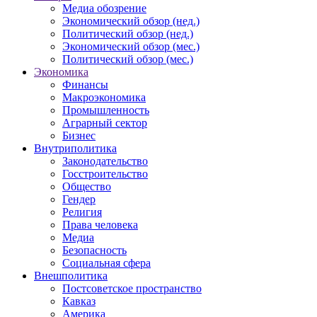
Медиа обозрение
Экономический обзор (нед.)
Политический обзор (нед.)
Экономический обзор (мес.)
Политический обзор (мес.)
Экономика
Финансы
Макроэкономика
Промышленность
Аграрный сектор
Бизнес
Внутриполитика
Законодательство
Госстроительство
Общество
Гендер
Религия
Права человека
Медиа
Безопасность
Социальная сфера
Внешполитика
Постсоветское пространство
Кавказ
Америка