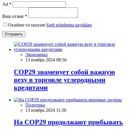
Ad *
Ваш отзыв *
Oxudum və razıyam
Şərh göndərmə qaydaları
Отправить
Экономика
13 ноябрь 2024 08:56
COP29 знаменует собой важную
веху в торговле углеродными
кредитами
Политика
13 ноябрь 2024 11:36
На COP29 продолжают прибывать