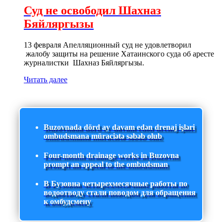
Суд не освободил Шахназ
Бяйляргызы
13 февраля Апелляционный суд не удовлетворил
жалобу защиты на решение Хатаинского суда об аресте
журналистки Шахназ Бяйляргызы.
Читать далее
Buzovnada dörd ay davam edən drenaj işləri
ombudsmana müraciətə səbəb olub
Four-month drainage works in Buzovna
prompt an appeal to the ombudsman
В Бузовна четырехмесячные работы по
водоотводу стали поводом для обращения
к омбудсмену