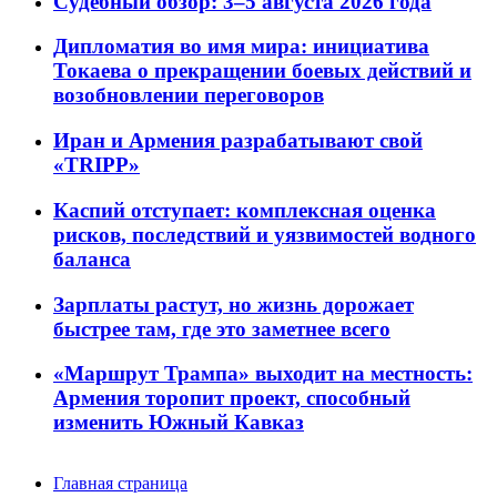
Судебный обзор: 3–5 августа 2026 года
Дипломатия во имя мира: инициатива
Токаева о прекращении боевых действий и
возобновлении переговоров
Иран и Армения разрабатывают свой
«TRIPP»
Каспий отступает: комплексная оценка
рисков, последствий и уязвимостей водного
баланса
Зарплаты растут, но жизнь дорожает
быстрее там, где это заметнее всего
«Маршрут Трампа» выходит на местность:
Армения торопит проект, способный
изменить Южный Кавказ
Главная страница