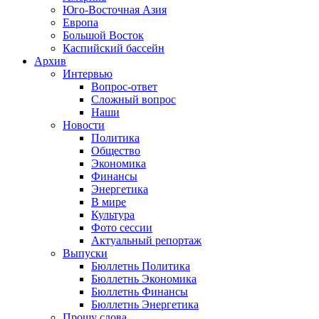
Юго-Восточная Азия
Европа
Большой Восток
Каспийский бассейн
Архив
Интервью
Вопрос-ответ
Сложный вопрос
Наши
Новости
Политика
Общество
Экономика
Финансы
Энергетика
В мире
Культура
Фото сессии
Актуальный репортаж
Выпуски
Бюллетнь Политика
Бюллетнь Экономика
Бюллетнь Финансы
Бюллетнь Энергетика
Прошу слова