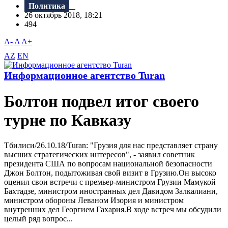
Политика
26 октябрь 2018, 18:21
494
A-
A
A+
AZ
EN
Информационное агентство Turan
Болтон подвел итог своего
турне по Кавказу
Тбилиси/26.10.18/Turan: "Грузия для нас представляет страну
высших стратегических интересов", - заявил советник
президента США по вопросам национальной безопасности
Джон Болтон, подытоживая свой визит в Грузию.Он высоко
оценил свои встречи с премьер-министром Грузии Мамукой
Бахтадзе, министром иностранных дел Давидом Залкалиани,
министром обороны Леваном Изория и министром
внутренних дел Георгием Гахария.B ходе встреч мы обсудили
целый ряд вопрос...