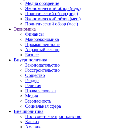
Медиа обозрение
Экономический обзор (нед.)
Политический обзор (нед.)
Экономический обзор (мес.)
Политический обзор (мес.)
Экономика
Финансы
Макроэкономика
Промышленность
Аграрный сектор
Бизнес
Внутриполитика
Законодательство
Госстроительство
Общество
Гендер
Религия
Права человека
Медиа
Безопасность
Социальная сфера
Внешполитика
Постсоветское пространство
Кавказ
Америка