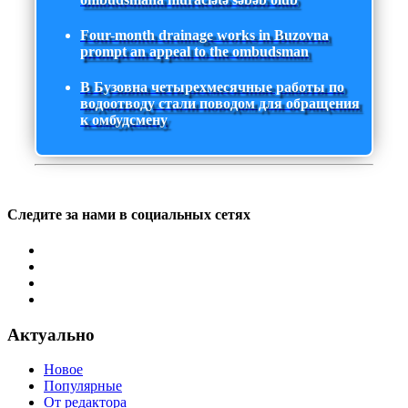
Four-month drainage works in Buzovna
prompt an appeal to the ombudsman
В Бузовна четырехмесячные работы по
водоотводу стали поводом для обращения
к омбудсмену
Следите за нами в социальных сетях
Актуально
Новое
Популярные
От редактора