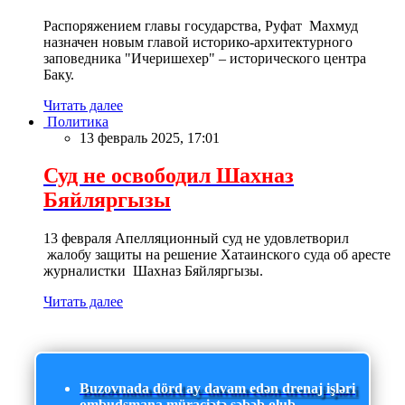
Распоряжением главы государства, Руфат Махмуд
назначен новым главой историко-архитектурного
заповедника "Ичеришехер" – исторического центра
Баку.
Читать далее
Политика
13 февраль 2025, 17:01
Суд не освободил Шахназ
Бяйляргызы
13 февраля Апелляционный суд не удовлетворил
жалобу защиты на решение Хатаинского суда об аресте
журналистки Шахназ Бяйляргызы.
Читать далее
Buzovnada dörd ay davam edən drenaj işləri
ombudsmana müraciətə səbəb olub