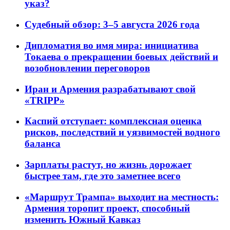
указ?
Судебный обзор: 3–5 августа 2026 года
Дипломатия во имя мира: инициатива
Токаева о прекращении боевых действий и
возобновлении переговоров
Иран и Армения разрабатывают свой
«TRIPP»
Каспий отступает: комплексная оценка
рисков, последствий и уязвимостей водного
баланса
Зарплаты растут, но жизнь дорожает
быстрее там, где это заметнее всего
«Маршрут Трампа» выходит на местность:
Армения торопит проект, способный
изменить Южный Кавказ