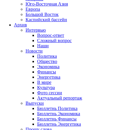
Юго-Восточная Азия
Европа
Большой Восток
Каспийский бассейн
Архив
Интервью
Вопрос-ответ
Сложный вопрос
Наши
Новости
Политика
Общество
Экономика
Финансы
Энергетика
В мире
Культура
Фото сессии
Актуальный репортаж
Выпуски
Бюллетнь Политика
Бюллетнь Экономика
Бюллетнь Финансы
Бюллетнь Энергетика
Прошу слова