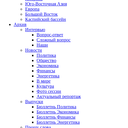
Юго-Восточная Азия
Европа
Большой Восток
Каспийский бассейн
Архив
Интервью
Вопрос-ответ
Сложный вопрос
Наши
Новости
Политика
Общество
Экономика
Финансы
Энергетика
В мире
Культура
Фото сессии
Актуальный репортаж
Выпуски
Бюллетнь Политика
Бюллетнь Экономика
Бюллетнь Финансы
Бюллетнь Энергетика
Прошу слова