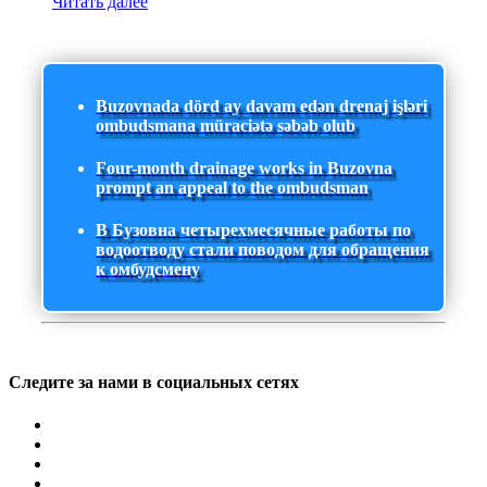
Читать далее
Buzovnada dörd ay davam edən drenaj işləri
ombudsmana müraciətə səbəb olub
Four-month drainage works in Buzovna
prompt an appeal to the ombudsman
В Бузовна четырехмесячные работы по
водоотводу стали поводом для обращения
к омбудсмену
Следите за нами в социальных сетях