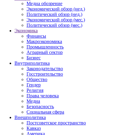
Медиа обозрение
Экономический обзор (нед.)
Политический обзор (нед.)
Экономический обзор (мес.)
Политический обзор (мес.)
Экономика
Финансы
Макроэкономика
Промышленность
Аграрный сектор
Бизнес
Внутриполитика
Законодательство
Госстроительство
Общество
Гендер
Религия
Права человека
Медиа
Безопасность
Социальная сфера
Внешполитика
Постсоветское пространство
Кавказ
Америка