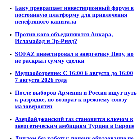
Баку превращает инвестиционный форум в
постоянную платформу для привлечения
ненефтяного капитала
Против кого объединяются Анкара,
Исламабад и Эр-Рияд?
SOFAZ инвестировал в энергетику Перу, но
не раскрыл сумму сделки
Медиаобозрение: С 16:00 6 августа до 16:00
7 августа 2026 года
После выборов Армения и Россия ищут путь
к разрядке, но возврат к прежнему союзу
маловероятен
Азербайджанский газ становится ключом к
энергетическим амбициям Турции в Европе
Диплом без работы: почему образование не