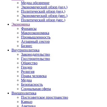
Медиа обозрение
Экономический обзор (нед.)
Политический обзор (нед.)
Экономический обзор (мес.)
Политический обзор (мес.)
Экономика
Финансы
Макроэкономика
Промышленность
Аграрный сектор
Бизнес
Внутриполитика
Законодательство
Госстроительство
Общество
Гендер
Религия
Права человека
Медиа
Безопасность
Социальная сфера
Внешполитика
Постсоветское пространство
Кавказ
Америка