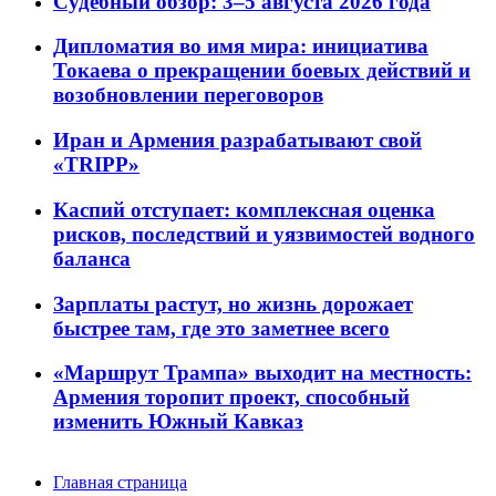
Судебный обзор: 3–5 августа 2026 года
Дипломатия во имя мира: инициатива
Токаева о прекращении боевых действий и
возобновлении переговоров
Иран и Армения разрабатывают свой
«TRIPP»
Каспий отступает: комплексная оценка
рисков, последствий и уязвимостей водного
баланса
Зарплаты растут, но жизнь дорожает
быстрее там, где это заметнее всего
«Маршрут Трампа» выходит на местность:
Армения торопит проект, способный
изменить Южный Кавказ
Главная страница