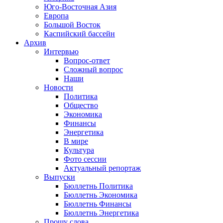
Юго-Восточная Азия
Европа
Большой Восток
Каспийский бассейн
Архив
Интервью
Вопрос-ответ
Сложный вопрос
Наши
Новости
Политика
Общество
Экономика
Финансы
Энергетика
В мире
Культура
Фото сессии
Актуальный репортаж
Выпуски
Бюллетнь Политика
Бюллетнь Экономика
Бюллетнь Финансы
Бюллетнь Энергетика
Прошу слова