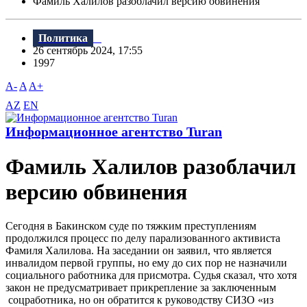
Фамиль Халилов разоблачил версию обвинения
Политика
26 сентябрь 2024, 17:55
1997
A-
A
A+
AZ
EN
Информационное агентство Turan
Фамиль Халилов разоблачил
версию обвинения
Сегодня в Бакинском суде по тяжким преступлениям
продолжился процесс по делу парализованного активиста
Фамиля Халилова. На заседании он заявил, что является
инвалидом первой группы, но ему до сих пор не назначили
социального работника для присмотра. Судья сказал, что хотя
закон не предусматривает прикрепление за заключенным
соцработника, но он обратится к руководству СИЗО «из