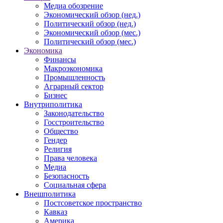
Медиа обозрение
Экономический обзор (нед.)
Политический обзор (нед.)
Экономический обзор (мес.)
Политический обзор (мес.)
Экономика
Финансы
Макроэкономика
Промышленность
Аграрный сектор
Бизнес
Внутриполитика
Законодательство
Госстроительство
Общество
Гендер
Религия
Права человека
Медиа
Безопасность
Социальная сфера
Внешполитика
Постсоветское пространство
Кавказ
Америка