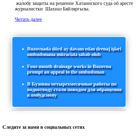
жалобу защиты на решение Хатаинского суда об аресте
журналистки Шахназ Бяйляргызы.
Читать далее
Buzovnada dörd ay davam edən drenaj işləri
ombudsmana müraciətə səbəb olub
Four-month drainage works in Buzovna
prompt an appeal to the ombudsman
В Бузовна четырехмесячные работы по
водоотводу стали поводом для обращения
к омбудсмену
Следите за нами в социальных сетях