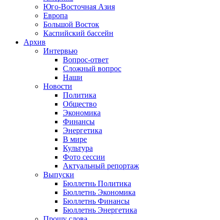
Юго-Восточная Азия
Европа
Большой Восток
Каспийский бассейн
Архив
Интервью
Вопрос-ответ
Сложный вопрос
Наши
Новости
Политика
Общество
Экономика
Финансы
Энергетика
В мире
Культура
Фото сессии
Актуальный репортаж
Выпуски
Бюллетнь Политика
Бюллетнь Экономика
Бюллетнь Финансы
Бюллетнь Энергетика
Прошу слова