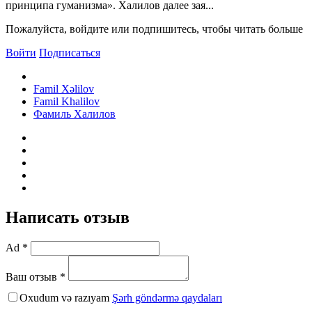
принципа гуманизма». Халилов далее зая...
Пожалуйста, войдите или подпишитесь, чтобы читать больше
Войти
Подписаться
Famil Xəlilov
Famil Khalilov
Фамиль Халилов
Написать отзыв
Ad *
Ваш отзыв *
Oxudum və razıyam
Şərh göndərmə qaydaları