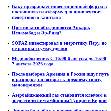
Баку превращает инвестиционный форум в
постоянную платформу для привлечения
ненефтяного капитала
Против кого объединяются Анкара,
Исламабад и Эр-Рияд?
SOFAZ инвестировал в энергетику Перу, но
не раскрыл сумму сделки
Медиаобозрение: С 16:00 6 августа до 16:00
7 августа 2026 года
После выборов Армения и Россия ищут путь
к разрядке, но возврат к прежнему союзу
маловероятен
Азербайджанский газ становится ключом к
энергетическим амбициям Турции в Европе
Диплом без работы: почему образование не