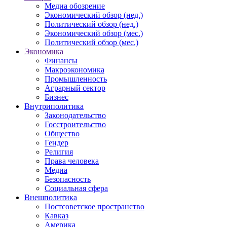
Медиа обозрение
Экономический обзор (нед.)
Политический обзор (нед.)
Экономический обзор (мес.)
Политический обзор (мес.)
Экономика
Финансы
Макроэкономика
Промышленность
Аграрный сектор
Бизнес
Внутриполитика
Законодательство
Госстроительство
Общество
Гендер
Религия
Права человека
Медиа
Безопасность
Социальная сфера
Внешполитика
Постсоветское пространство
Кавказ
Америка