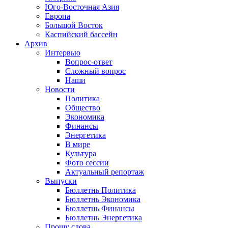
Юго-Восточная Азия
Европа
Большой Восток
Каспийский бассейн
Архив
Интервью
Вопрос-ответ
Сложный вопрос
Наши
Новости
Политика
Общество
Экономика
Финансы
Энергетика
В мире
Культура
Фото сессии
Актуальный репортаж
Выпуски
Бюллетнь Политика
Бюллетнь Экономика
Бюллетнь Финансы
Бюллетнь Энергетика
Прошу слова