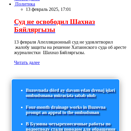
Политика
13 февраль 2025, 17:01
Суд не освободил Шахназ
Бяйляргызы
13 февраля Апелляционный суд не удовлетворил
жалобу защиты на решение Хатаинского суда об аресте
журналистки Шахназ Бяйляргызы.
Читать далее
Buzovnada dörd ay davam edən drenaj işləri
ombudsmana müraciətə səbəb olub
Four-month drainage works in Buzovna
prompt an appeal to the ombudsman
В Бузовна четырехмесячные работы по
водоотводу стали поводом для обращения