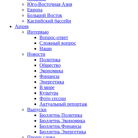
Юго-Восточная Азия
Европа
Большой Восток
Каспийский бассейн
Архив
Интервью
Вопрос-ответ
Сложный вопрос
Наши
Новости
Политика
Общество
Экономика
Финансы
Энергетика
В мире
Культура
Фото сессии
Актуальный репортаж
Выпуски
Бюллетнь Политика
Бюллетнь Экономика
Бюллетнь Финансы
Бюллетнь Энергетика
Прошу слова