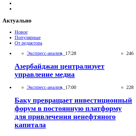
Актуально
Новое
Популярные
От редактора
Экспресс-анализ,
17:28
246
Азербайджан централизует
управление медиа
Экспресс-анализ,
17:00
228
Баку превращает инвестиционный
форум в постоянную платформу
для привлечения ненефтяного
капитала