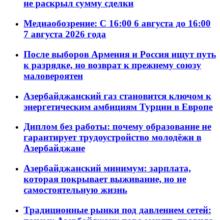
не раскрыл сумму сделки
Медиаобозрение: С 16:00 6 августа до 16:00
7 августа 2026 года
После выборов Армения и Россия ищут путь
к разрядке, но возврат к прежнему союзу
маловероятен
Азербайджанский газ становится ключом к
энергетическим амбициям Турции в Европе
Диплом без работы: почему образование не
гарантирует трудоустройство молодёжи в
Азербайджане
Азербайджанский минимум: зарплата,
которая покрывает выживание, но не
самостоятельную жизнь
Традиционные рынки под давлением сетей: