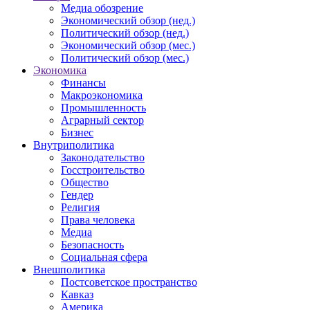
Медиа обозрение
Экономический обзор (нед.)
Политический обзор (нед.)
Экономический обзор (мес.)
Политический обзор (мес.)
Экономика
Финансы
Макроэкономика
Промышленность
Аграрный сектор
Бизнес
Внутриполитика
Законодательство
Госстроительство
Общество
Гендер
Религия
Права человека
Медиа
Безопасность
Социальная сфера
Внешполитика
Постсоветское пространство
Кавказ
Америка