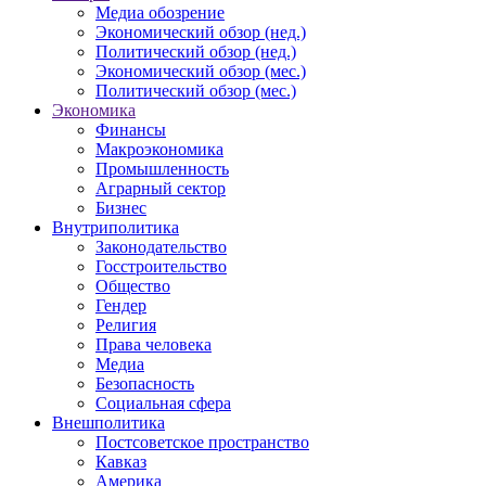
Медиа обозрение
Экономический обзор (нед.)
Политический обзор (нед.)
Экономический обзор (мес.)
Политический обзор (мес.)
Экономика
Финансы
Макроэкономика
Промышленность
Аграрный сектор
Бизнес
Внутриполитика
Законодательство
Госстроительство
Общество
Гендер
Религия
Права человека
Медиа
Безопасность
Социальная сфера
Внешполитика
Постсоветское пространство
Кавказ
Америка