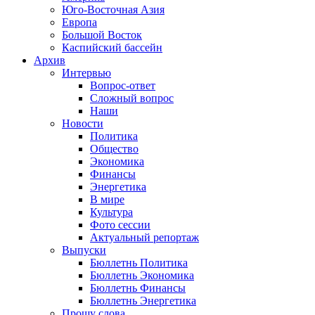
Юго-Восточная Азия
Европа
Большой Восток
Каспийский бассейн
Архив
Интервью
Вопрос-ответ
Сложный вопрос
Наши
Новости
Политика
Общество
Экономика
Финансы
Энергетика
В мире
Культура
Фото сессии
Актуальный репортаж
Выпуски
Бюллетнь Политика
Бюллетнь Экономика
Бюллетнь Финансы
Бюллетнь Энергетика
Прошу слова