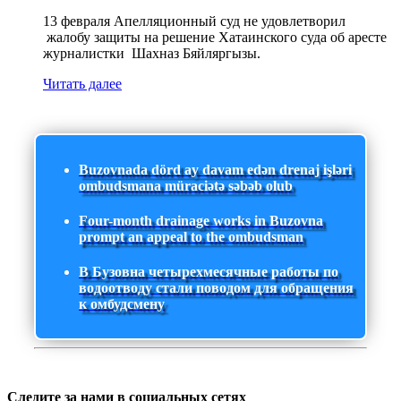
13 февраля Апелляционный суд не удовлетворил
жалобу защиты на решение Хатаинского суда об аресте
журналистки Шахназ Бяйляргызы.
Читать далее
Buzovnada dörd ay davam edən drenaj işləri
ombudsmana müraciətə səbəb olub
Four-month drainage works in Buzovna
prompt an appeal to the ombudsman
В Бузовна четырехмесячные работы по
водоотводу стали поводом для обращения
к омбудсмену
Следите за нами в социальных сетях