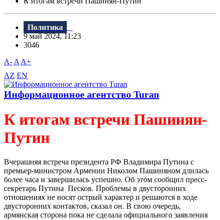
К итогам встречи Пашинян-Путин
Политика
9 май 2024, 11:23
3046
A-
A
A+
AZ
EN
Информационное агентство Turan
К итогам встречи Пашинян-
Путин
Вчерашняя встреча президента РФ Владимира Путина с
премьер-министром Армении Николом Пашиняном длилась
более часа и завершилась успешно. Об этом сообщил пресс-
секретарь Путина Песков. Проблемы в двусторонних
отношениях не носят острый характер и решаются в ходе
двусторонних контактов, сказал он. В свою очередь,
армянская сторона пока не сделала официального заявления