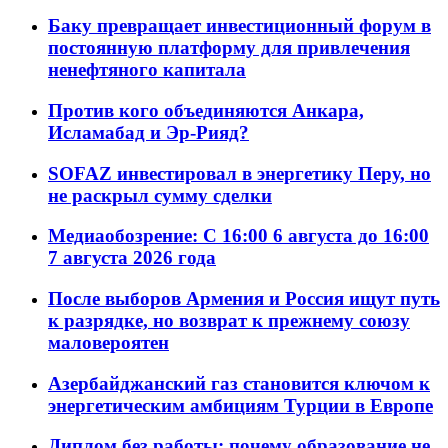
Баку превращает инвестиционный форум в
постоянную платформу для привлечения
ненефтяного капитала
Против кого объединяются Анкара,
Исламабад и Эр-Рияд?
SOFAZ инвестировал в энергетику Перу, но
не раскрыл сумму сделки
Медиаобозрение: С 16:00 6 августа до 16:00
7 августа 2026 года
После выборов Армения и Россия ищут путь
к разрядке, но возврат к прежнему союзу
маловероятен
Азербайджанский газ становится ключом к
энергетическим амбициям Турции в Европе
Диплом без работы: почему образование не