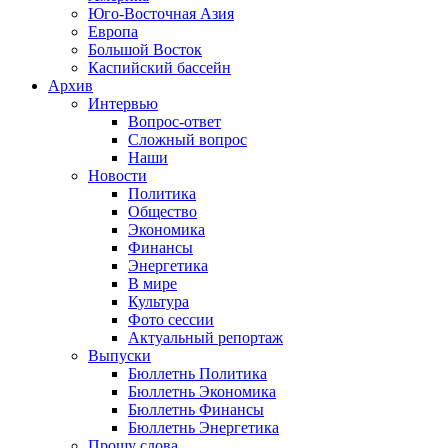
Юго-Восточная Азия
Европа
Большой Восток
Каспийский бассейн
Архив
Интервью
Вопрос-ответ
Сложный вопрос
Наши
Новости
Политика
Общество
Экономика
Финансы
Энергетика
В мире
Культура
Фото сессии
Актуальный репортаж
Выпуски
Бюллетнь Политика
Бюллетнь Экономика
Бюллетнь Финансы
Бюллетнь Энергетика
Прошу слова