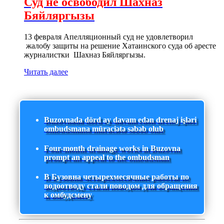
Суд не освободил Шахназ
Бяйляргызы
13 февраля Апелляционный суд не удовлетворил
жалобу защиты на решение Хатаинского суда об аресте
журналистки Шахназ Бяйляргызы.
Читать далее
Buzovnada dörd ay davam edən drenaj işləri
ombudsmana müraciətə səbəb olub
Four-month drainage works in Buzovna
prompt an appeal to the ombudsman
В Бузовна четырехмесячные работы по
водоотводу стали поводом для обращения
к омбудсмену