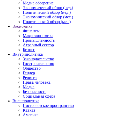
Медиа обозрение
Экономический обзор (нед.)
Политический обзор (нед.)
Экономический обзор (мес.)
Политический обзор (мес.)
Экономика
Финансы
Макроэкономика
Промышленность
Аграрный сектор
Бизнес
Внутриполитика
Законодательство
Госстроительство
Общество
Гендер
Религия
Права человека
Медиа
Безопасность
Социальная сфера
Внешполитика
Постсоветское пространство
Кавказ
Америка