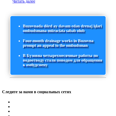
Читать далее
Buzovnada dörd ay davam edən drenaj işləri
ombudsmana müraciətə səbəb olub
Four-month drainage works in Buzovna
prompt an appeal to the ombudsman
В Бузовна четырехмесячные работы по
водоотводу стали поводом для обращения
к омбудсмену
Следите за нами в социальных сетях