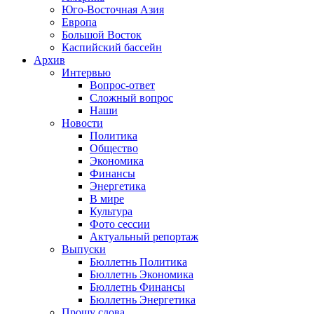
Юго-Восточная Азия
Европа
Большой Восток
Каспийский бассейн
Архив
Интервью
Вопрос-ответ
Сложный вопрос
Наши
Новости
Политика
Общество
Экономика
Финансы
Энергетика
В мире
Культура
Фото сессии
Актуальный репортаж
Выпуски
Бюллетнь Политика
Бюллетнь Экономика
Бюллетнь Финансы
Бюллетнь Энергетика
Прошу слова