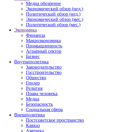
Медиа обозрение
Экономический обзор (нед.)
Политический обзор (нед.)
Экономический обзор (мес.)
Политический обзор (мес.)
Экономика
Финансы
Макроэкономика
Промышленность
Аграрный сектор
Бизнес
Внутриполитика
Законодательство
Госстроительство
Общество
Гендер
Религия
Права человека
Медиа
Безопасность
Социальная сфера
Внешполитика
Постсоветское пространство
Кавказ
Америка