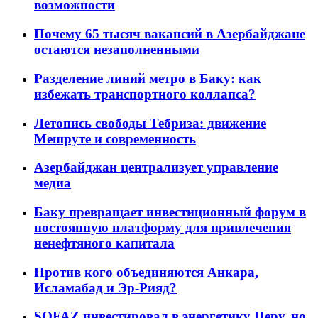
возможности
Почему 65 тысяч вакансий в Азербайджане
остаются незаполненными
Разделение линий метро в Баку: как
избежать транспортного коллапса?
Летопись свободы Тебриза: движение
Мешруте и современность
Азербайджан централизует управление
медиа
Баку превращает инвестиционный форум в
постоянную платформу для привлечения
ненефтяного капитала
Против кого объединяются Анкара,
Исламабад и Эр-Рияд?
SOFAZ инвестировал в энергетику Перу, но