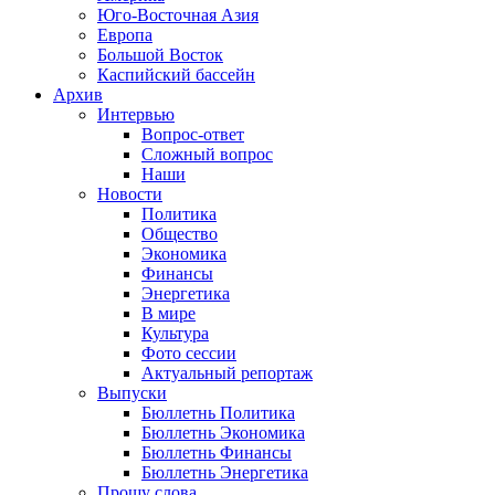
Юго-Восточная Азия
Европа
Большой Восток
Каспийский бассейн
Архив
Интервью
Вопрос-ответ
Сложный вопрос
Наши
Новости
Политика
Общество
Экономика
Финансы
Энергетика
В мире
Культура
Фото сессии
Актуальный репортаж
Выпуски
Бюллетнь Политика
Бюллетнь Экономика
Бюллетнь Финансы
Бюллетнь Энергетика
Прошу слова