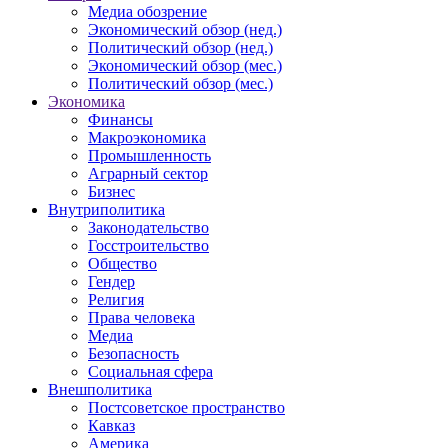
Медиа обозрение
Экономический обзор (нед.)
Политический обзор (нед.)
Экономический обзор (мес.)
Политический обзор (мес.)
Экономика
Финансы
Макроэкономика
Промышленность
Аграрный сектор
Бизнес
Внутриполитика
Законодательство
Госстроительство
Общество
Гендер
Религия
Права человека
Медиа
Безопасность
Социальная сфера
Внешполитика
Постсоветское пространство
Кавказ
Америка