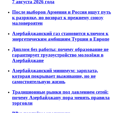
7 августа 2026 года
После выборов Армения и Россия ищут путь
к разрядке, но возврат к прежнему союзу
маловероятен
Азербайджанский газ становится ключом к
энергетическим амбициям Турции в Европе
Диплом без работы: почему образование не
гарантирует трудоустройство молодёжи в
Азербайджане
Азербайджанский минимум: зарплата,
которая покрывает выживание, но не
самостоятельную жизнь
Традиционные рынки под давлением сетей:
почему Азербайджану пора менять правила
торговли