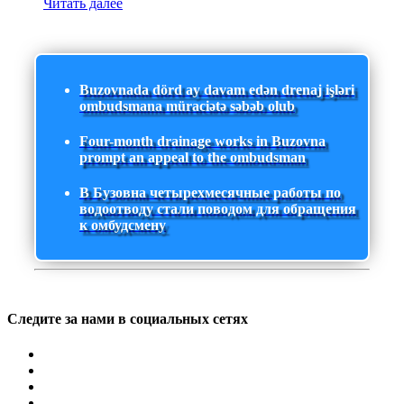
Читать далее
Buzovnada dörd ay davam edən drenaj işləri
ombudsmana müraciətə səbəb olub
Four-month drainage works in Buzovna
prompt an appeal to the ombudsman
В Бузовна четырехмесячные работы по
водоотводу стали поводом для обращения
к омбудсмену
Следите за нами в социальных сетях