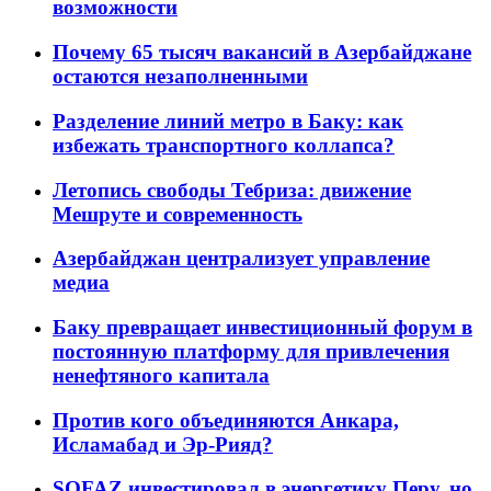
возможности
Почему 65 тысяч вакансий в Азербайджане
остаются незаполненными
Разделение линий метро в Баку: как
избежать транспортного коллапса?
Летопись свободы Тебриза: движение
Мешруте и современность
Азербайджан централизует управление
медиа
Баку превращает инвестиционный форум в
постоянную платформу для привлечения
ненефтяного капитала
Против кого объединяются Анкара,
Исламабад и Эр-Рияд?
SOFAZ инвестировал в энергетику Перу, но