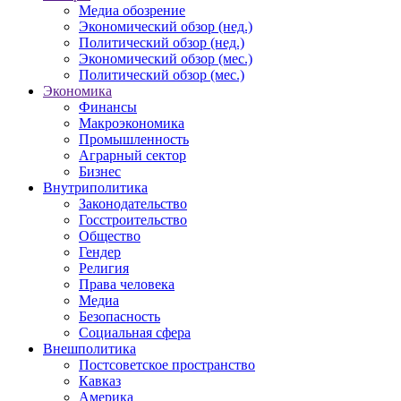
Медиа обозрение
Экономический обзор (нед.)
Политический обзор (нед.)
Экономический обзор (мес.)
Политический обзор (мес.)
Экономика
Финансы
Макроэкономика
Промышленность
Аграрный сектор
Бизнес
Внутриполитика
Законодательство
Госстроительство
Общество
Гендер
Религия
Права человека
Медиа
Безопасность
Социальная сфера
Внешполитика
Постсоветское пространство
Кавказ
Америка