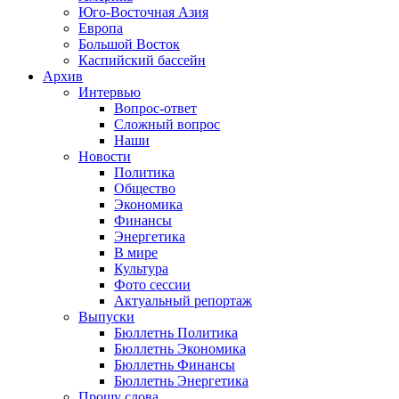
Юго-Восточная Азия
Европа
Большой Восток
Каспийский бассейн
Архив
Интервью
Вопрос-ответ
Сложный вопрос
Наши
Новости
Политика
Общество
Экономика
Финансы
Энергетика
В мире
Культура
Фото сессии
Актуальный репортаж
Выпуски
Бюллетнь Политика
Бюллетнь Экономика
Бюллетнь Финансы
Бюллетнь Энергетика
Прошу слова