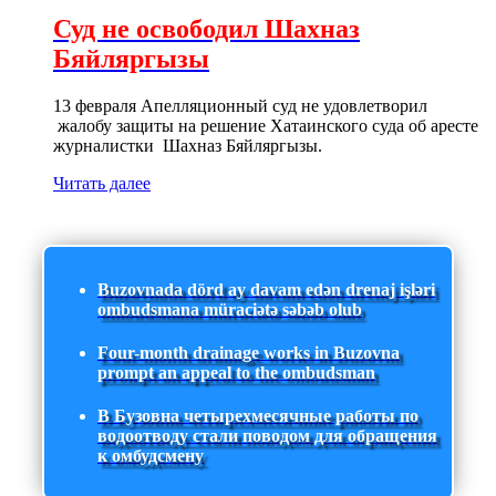
Суд не освободил Шахназ
Бяйляргызы
13 февраля Апелляционный суд не удовлетворил
жалобу защиты на решение Хатаинского суда об аресте
журналистки Шахназ Бяйляргызы.
Читать далее
Buzovnada dörd ay davam edən drenaj işləri
ombudsmana müraciətə səbəb olub
Four-month drainage works in Buzovna
prompt an appeal to the ombudsman
В Бузовна четырехмесячные работы по
водоотводу стали поводом для обращения
к омбудсмену