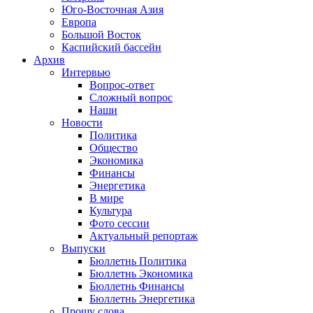
Юго-Восточная Азия
Европа
Большой Восток
Каспийский бассейн
Архив
Интервью
Вопрос-ответ
Сложный вопрос
Наши
Новости
Политика
Общество
Экономика
Финансы
Энергетика
В мире
Культура
Фото сессии
Актуальный репортаж
Выпуски
Бюллетнь Политика
Бюллетнь Экономика
Бюллетнь Финансы
Бюллетнь Энергетика
Прошу слова