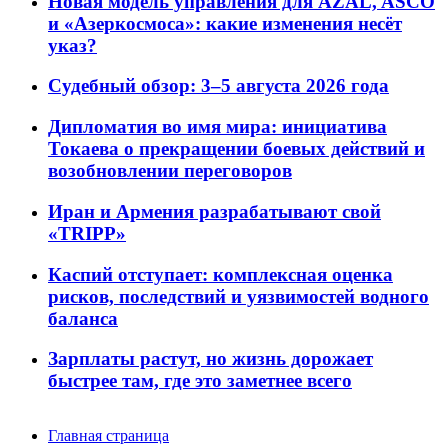
Новая модель управления для AZAL, ASCO
и «Азеркосмоса»: какие изменения несёт
указ?
Судебный обзор: 3–5 августа 2026 года
Дипломатия во имя мира: инициатива
Токаева о прекращении боевых действий и
возобновлении переговоров
Иран и Армения разрабатывают свой
«TRIPP»
Каспий отступает: комплексная оценка
рисков, последствий и уязвимостей водного
баланса
Зарплаты растут, но жизнь дорожает
быстрее там, где это заметнее всего
Главная страница