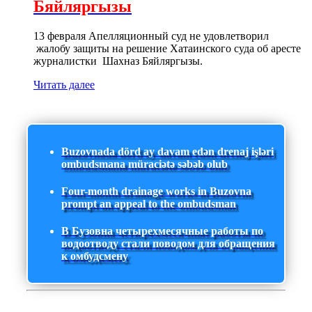
Бяйляргызы
13 февраля Апелляционный суд не удовлетворил
жалобу защиты на решение Хатаинского суда об аресте
журналистки Шахназ Бяйляргызы.
Читать далее
Buzovnada dörd ay davam edən drenaj işləri
ombudsmana müraciətə səbəb olub
Four-month drainage works in Buzovna
prompt an appeal to the ombudsman
В Бузовна четырехмесячные работы по
водоотводу стали поводом для обращения
к омбудсмену