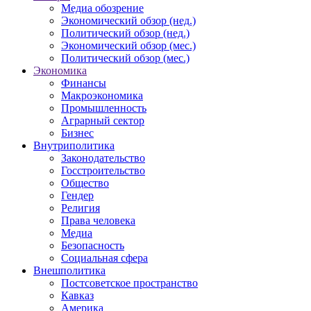
Медиа обозрение
Экономический обзор (нед.)
Политический обзор (нед.)
Экономический обзор (мес.)
Политический обзор (мес.)
Экономика
Финансы
Макроэкономика
Промышленность
Аграрный сектор
Бизнес
Внутриполитика
Законодательство
Госстроительство
Общество
Гендер
Религия
Права человека
Медиа
Безопасность
Социальная сфера
Внешполитика
Постсоветское пространство
Кавказ
Америка