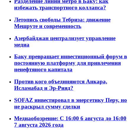
Разделение линий метро в Баку: как
избежать транспортного коллапса?
Летопись свободы Тебриза: движение
Мешруте и современность
Азербайджан централизует управление
медиа
Баку превращает инвестиционный форум в
постоянную платформу для привлечения
ненефтяного капитала
Против кого объединяются Анкара,
Исламабад и Эр-Рияд?
SOFAZ инвестировал в энергетику Перу, но
не раскрыл сумму сделки
Медиаобозрение: С 16:00 6 августа до 16:00
7 августа 2026 года