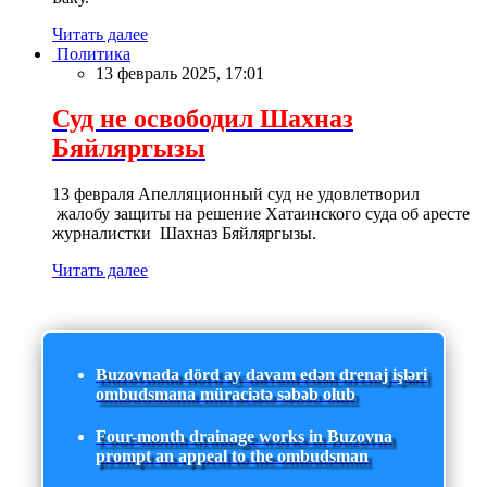
Читать далее
Политика
13 февраль 2025, 17:01
Суд не освободил Шахназ
Бяйляргызы
13 февраля Апелляционный суд не удовлетворил
жалобу защиты на решение Хатаинского суда об аресте
журналистки Шахназ Бяйляргызы.
Читать далее
Buzovnada dörd ay davam edən drenaj işləri
ombudsmana müraciətə səbəb olub
Four-month drainage works in Buzovna
prompt an appeal to the ombudsman