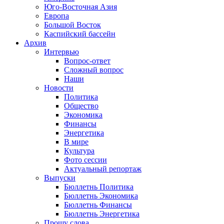
Юго-Восточная Азия
Европа
Большой Восток
Каспийский бассейн
Архив
Интервью
Вопрос-ответ
Сложный вопрос
Наши
Новости
Политика
Общество
Экономика
Финансы
Энергетика
В мире
Культура
Фото сессии
Актуальный репортаж
Выпуски
Бюллетнь Политика
Бюллетнь Экономика
Бюллетнь Финансы
Бюллетнь Энергетика
Прошу слова