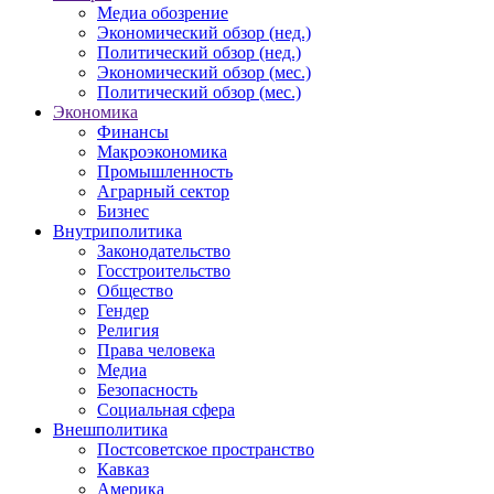
Медиа обозрение
Экономический обзор (нед.)
Политический обзор (нед.)
Экономический обзор (мес.)
Политический обзор (мес.)
Экономика
Финансы
Макроэкономика
Промышленность
Аграрный сектор
Бизнес
Внутриполитика
Законодательство
Госстроительство
Общество
Гендер
Религия
Права человека
Медиа
Безопасность
Социальная сфера
Внешполитика
Постсоветское пространство
Кавказ
Америка