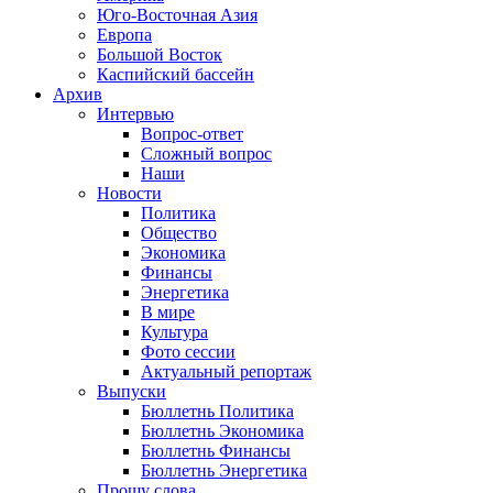
Юго-Восточная Азия
Европа
Большой Восток
Каспийский бассейн
Архив
Интервью
Вопрос-ответ
Сложный вопрос
Наши
Новости
Политика
Общество
Экономика
Финансы
Энергетика
В мире
Культура
Фото сессии
Актуальный репортаж
Выпуски
Бюллетнь Политика
Бюллетнь Экономика
Бюллетнь Финансы
Бюллетнь Энергетика
Прошу слова