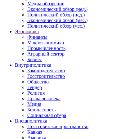
Медиа обозрение
Экономический обзор (нед.)
Политический обзор (нед.)
Экономический обзор (мес.)
Политический обзор (мес.)
Экономика
Финансы
Макроэкономика
Промышленность
Аграрный сектор
Бизнес
Внутриполитика
Законодательство
Госстроительство
Общество
Гендер
Религия
Права человека
Медиа
Безопасность
Социальная сфера
Внешполитика
Постсоветское пространство
Кавказ
Америка