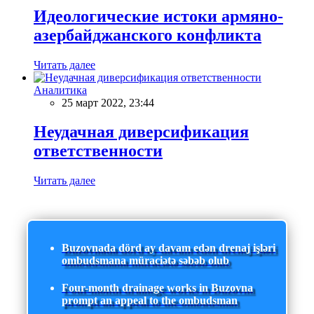
Идеологические истоки армяно-
азербайджанского конфликта
Читать далее
Аналитика
25 март 2022, 23:44
Неудачная диверсификация
ответственности
Читать далее
Buzovnada dörd ay davam edən drenaj işləri
ombudsmana müraciətə səbəb olub
Four-month drainage works in Buzovna
prompt an appeal to the ombudsman