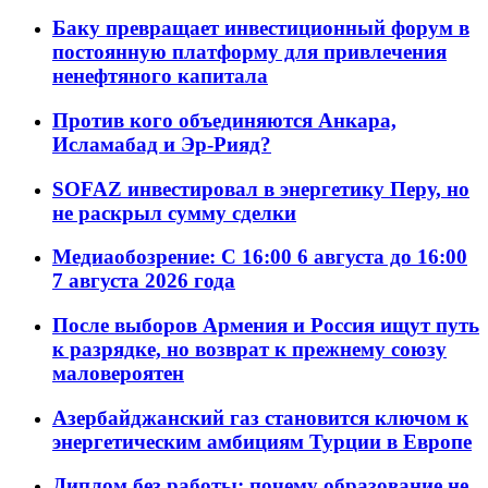
Баку превращает инвестиционный форум в
постоянную платформу для привлечения
ненефтяного капитала
Против кого объединяются Анкара,
Исламабад и Эр-Рияд?
SOFAZ инвестировал в энергетику Перу, но
не раскрыл сумму сделки
Медиаобозрение: С 16:00 6 августа до 16:00
7 августа 2026 года
После выборов Армения и Россия ищут путь
к разрядке, но возврат к прежнему союзу
маловероятен
Азербайджанский газ становится ключом к
энергетическим амбициям Турции в Европе
Диплом без работы: почему образование не