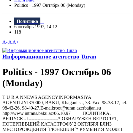
Politics - 1997 Октябрь 06 (Monday)
Политика
6 октябрь 1997, 14:12
118
A-
A
A+
Информационное агентство Turan
Politics - 1997 Октябрь 06
(Monday)
T U R A NNEWS AGENCYINFORMASIYA
AGENTLIYI370000, BAKU, Khagani st., 33. Fax. 98-38-17, tel.
98-42-26, 98-40-27,E-mail:root@turan.azerbaijan.su
httр://www.intrans.baku.az/06.10.97--------ПОЛИТИКА.
ВЫПУСК - I--------------------* ОБHАРУЖЕH ВЕРТОЛЕТ,
ПОТЕРПЕВШИЙ КАТАСТРОФУ 2 ОКТЯБРЯ БЛИЗ
МЕCТОРОЖДЕHИЯ `ГЮHЕШЛИ`* РУМЫHИЯ МОЖЕТ