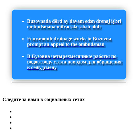
Buzovnada dörd ay davam edən drenaj işləri
ombudsmana müraciətə səbəb olub
Four-month drainage works in Buzovna
prompt an appeal to the ombudsman
В Бузовна четырехмесячные работы по
водоотводу стали поводом для обращения
к омбудсмену
Следите за нами в социальных сетях