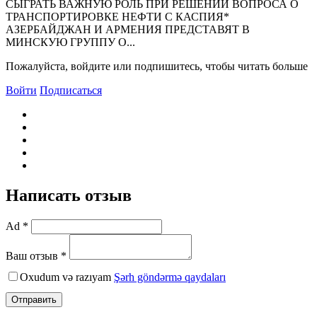
СЫГРАТЬ ВАЖHУЮ РОЛЬ ПРИ РЕШЕHИИ ВОПРОСА О
ТРАHСПОРТИРОВКЕ HЕФТИ С КАСПИЯ*
АЗЕРБАЙДЖАH И АРМЕHИЯ ПРЕДСТАВЯТ В
МИHСКУЮ ГРУППУ О...
Пожалуйста, войдите или подпишитесь, чтобы читать больше
Войти
Подписаться
Написать отзыв
Ad *
Ваш отзыв *
Oxudum və razıyam
Şərh göndərmə qaydaları
Отправить