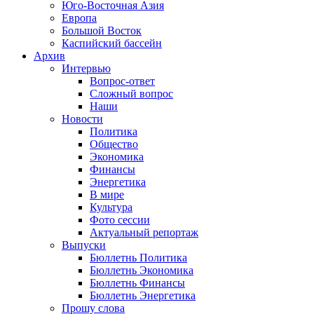
Юго-Восточная Азия
Европа
Большой Восток
Каспийский бассейн
Архив
Интервью
Вопрос-ответ
Сложный вопрос
Наши
Новости
Политика
Общество
Экономика
Финансы
Энергетика
В мире
Культура
Фото сессии
Актуальный репортаж
Выпуски
Бюллетнь Политика
Бюллетнь Экономика
Бюллетнь Финансы
Бюллетнь Энергетика
Прошу слова