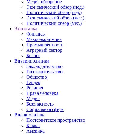
Медиа обозрение
Экономический обзор (нед.)
Политический обзор (нед.)
Экономический обзор (мес.)
Политический обзор (мес.)
Экономика
Финансы
Макроэкономика
Промышленность
Аграрный сектор
Бизнес
Внутриполитика
Законодательство
Госстроительство
Общество
Гендер
Религия
Права человека
Медиа
Безопасность
Социальная сфера
Внешполитика
Постсоветское пространство
Кавказ
Америка