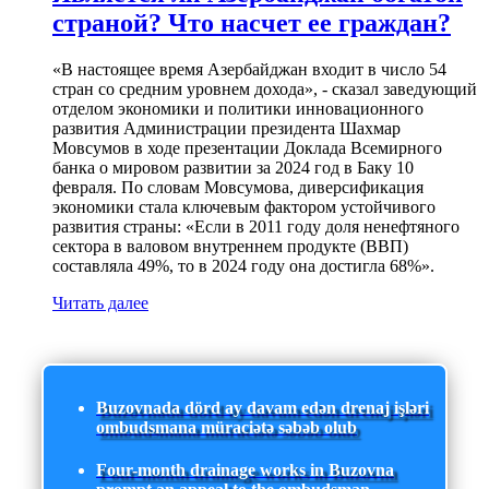
страной? Что насчет ее граждан?
«В настоящее время Азербайджан входит в число 54
стран со средним уровнем дохода», - сказал заведующий
отделом экономики и политики инновационного
развития Администрации президента Шахмар
Мовсумов в ходе презентации Доклада Всемирного
банка о мировом развитии за 2024 год в Баку 10
февраля. По словам Мовсумова, диверсификация
экономики стала ключевым фактором устойчивого
развития страны: «Если в 2011 году доля ненефтяного
сектора в валовом внутреннем продукте (ВВП)
составляла 49%, то в 2024 году она достигла 68%».
Читать далее
Buzovnada dörd ay davam edən drenaj işləri
ombudsmana müraciətə səbəb olub
Four-month drainage works in Buzovna