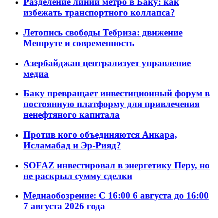
Разделение линий метро в Баку: как
избежать транспортного коллапса?
Летопись свободы Тебриза: движение
Мешруте и современность
Азербайджан централизует управление
медиа
Баку превращает инвестиционный форум в
постоянную платформу для привлечения
ненефтяного капитала
Против кого объединяются Анкара,
Исламабад и Эр-Рияд?
SOFAZ инвестировал в энергетику Перу, но
не раскрыл сумму сделки
Медиаобозрение: С 16:00 6 августа до 16:00
7 августа 2026 года