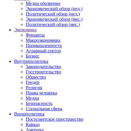
Медиа обозрение
Экономический обзор (нед.)
Политический обзор (нед.)
Экономический обзор (мес.)
Политический обзор (мес.)
Экономика
Финансы
Макроэкономика
Промышленность
Аграрный сектор
Бизнес
Внутриполитика
Законодательство
Госстроительство
Общество
Гендер
Религия
Права человека
Медиа
Безопасность
Социальная сфера
Внешполитика
Постсоветское пространство
Кавказ
Америка