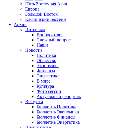
Юго-Восточная Азия
Европа
Большой Восток
Каспийский бассейн
Архив
Интервью
Вопрос-ответ
Сложный вопрос
Наши
Новости
Политика
Общество
Экономика
Финансы
Энергетика
В мире
Культура
Фото сессии
Актуальный репортаж
Выпуски
Бюллетнь Политика
Бюллетнь Экономика
Бюллетнь Финансы
Бюллетнь Энергетика
Прошу слова