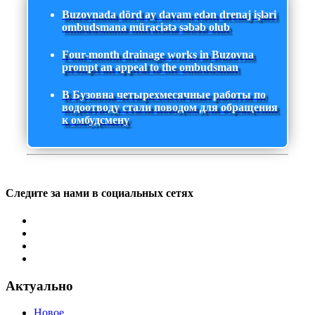
Buzovnada dörd ay davam edən drenaj işləri
ombudsmana müraciətə səbəb olub
Four-month drainage works in Buzovna
prompt an appeal to the ombudsman
В Бузовна четырехмесячные работы по
водоотводу стали поводом для обращения
к омбудсмену
Следите за нами в социальных сетях
Актуально
Новое