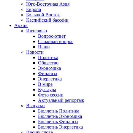
Юго-Восточная Азия
Европа
Большой Восток
Каспийский бассейн
Архив
Интервью
Вопрос-ответ
Сложный вопрос
Наши
Новости
Политика
Общество
Экономика
Финансы
Энергетика
В мире
Культура
Фото сессии
Актуальный репортаж
Выпуски
Бюллетнь Политика
Бюллетнь Экономика
Бюллетнь Финансы
Бюллетнь Энергетика
Прошу слова