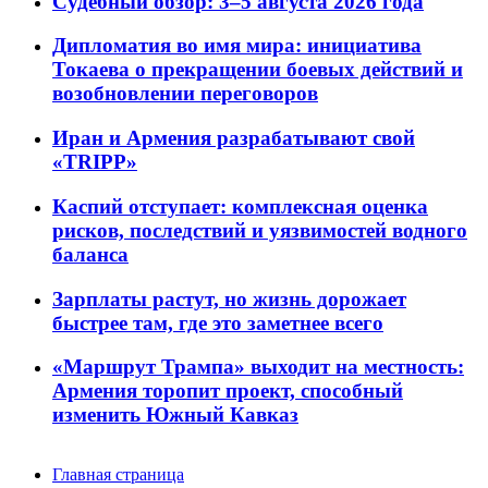
Судебный обзор: 3–5 августа 2026 года
Дипломатия во имя мира: инициатива
Токаева о прекращении боевых действий и
возобновлении переговоров
Иран и Армения разрабатывают свой
«TRIPP»
Каспий отступает: комплексная оценка
рисков, последствий и уязвимостей водного
баланса
Зарплаты растут, но жизнь дорожает
быстрее там, где это заметнее всего
«Маршрут Трампа» выходит на местность:
Армения торопит проект, способный
изменить Южный Кавказ
Главная страница