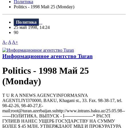
Политика
Politics - 1998 Май 25 (Monday)
Политика
25 май 1998, 14:24
90
A-
A
A+
Информационное агентство Turan
Politics - 1998 Май 25
(Monday)
T U R A NNEWS AGENCYINFORMASIYA
AGENTLIYI370000, BAKU, Khagani st., 33. Fax. 98-38-17, tel.
98-42-26, 98-40-27,E-
mail:root@turan.azerbaijan.suhttр://www.intrans.baku.az/25.05.98--
------ПОЛИТИКА. ВЫПУСК - I--------------------* РАСУЛ
ГУЛИЕВ HАHЕС УЩЕРБ ГОСУДАРСТВУ HА СУММУ
БОЛЕЕ $ 45 МЛH, УТВЕРЖДАЮТ МВД И ПРОКУРАТУРА