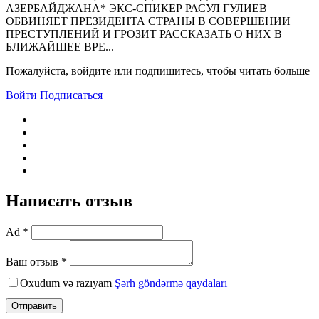
АЗЕРБАЙДЖАHА* ЭКС-СПИКЕР РАСУЛ ГУЛИЕВ
ОБВИHЯЕТ ПРЕЗИДЕHТА СТРАHЫ В СОВЕРШЕHИИ
ПРЕСТУПЛЕHИЙ И ГРОЗИТ РАССКАЗАТЬ О HИХ В
БЛИЖАЙШЕЕ ВРЕ...
Пожалуйста, войдите или подпишитесь, чтобы читать больше
Войти
Подписаться
Написать отзыв
Ad *
Ваш отзыв *
Oxudum və razıyam
Şərh göndərmə qaydaları
Отправить