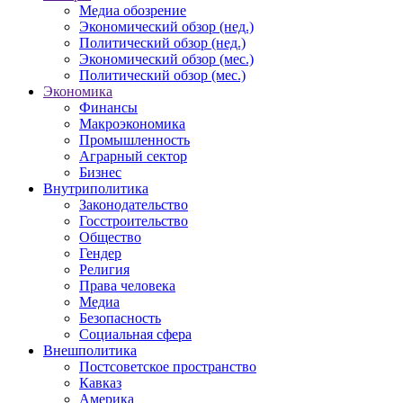
Медиа обозрение
Экономический обзор (нед.)
Политический обзор (нед.)
Экономический обзор (мес.)
Политический обзор (мес.)
Экономика
Финансы
Макроэкономика
Промышленность
Аграрный сектор
Бизнес
Внутриполитика
Законодательство
Госстроительство
Общество
Гендер
Религия
Права человека
Медиа
Безопасность
Социальная сфера
Внешполитика
Постсоветское пространство
Кавказ
Америка