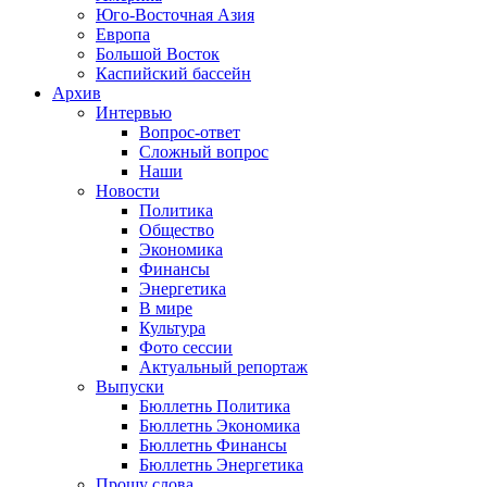
Юго-Восточная Азия
Европа
Большой Восток
Каспийский бассейн
Архив
Интервью
Вопрос-ответ
Сложный вопрос
Наши
Новости
Политика
Общество
Экономика
Финансы
Энергетика
В мире
Культура
Фото сессии
Актуальный репортаж
Выпуски
Бюллетнь Политика
Бюллетнь Экономика
Бюллетнь Финансы
Бюллетнь Энергетика
Прошу слова