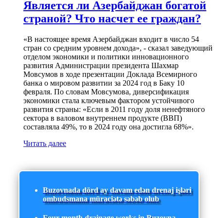
Является ли Азербайджан богатой
страной? Что насчет ее граждан?
«В настоящее время Азербайджан входит в число 54
стран со средним уровнем дохода», - сказал заведующий
отделом экономики и политики инновационного
развития Администрации президента Шахмар
Мовсумов в ходе презентации Доклада Всемирного
банка о мировом развитии за 2024 год в Баку 10
февраля. По словам Мовсумова, диверсификация
экономики стала ключевым фактором устойчивого
развития страны: «Если в 2011 году доля ненефтяного
сектора в валовом внутреннем продукте (ВВП)
составляла 49%, то в 2024 году она достигла 68%».
Читать далее
Buzovnada dörd ay davam edən drenaj işləri
ombudsmana müraciətə səbəb olub
Four-month drainage works in Buzovna