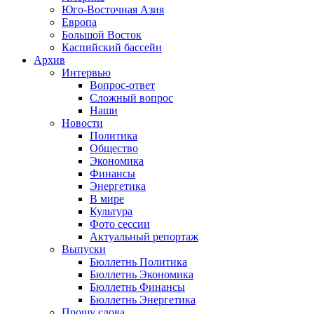
Юго-Восточная Азия
Европа
Большой Восток
Каспийский бассейн
Архив
Интервью
Вопрос-ответ
Сложный вопрос
Наши
Новости
Политика
Общество
Экономика
Финансы
Энергетика
В мире
Культура
Фото сессии
Актуальный репортаж
Выпуски
Бюллетнь Политика
Бюллетнь Экономика
Бюллетнь Финансы
Бюллетнь Энергетика
Прошу слова