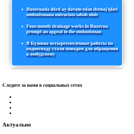
Buzovnada dörd ay davam edən drenaj işləri
ombudsmana müraciətə səbəb olub
Four-month drainage works in Buzovna
prompt an appeal to the ombudsman
В Бузовна четырехмесячные работы по
водоотводу стали поводом для обращения
к омбудсмену
Следите за нами в социальных сетях
Актуально