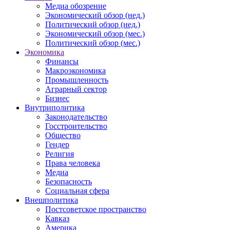
Медиа обозрение
Экономический обзор (нед.)
Политический обзор (нед.)
Экономический обзор (мес.)
Политический обзор (мес.)
Экономика
Финансы
Макроэкономика
Промышленность
Аграрный сектор
Бизнес
Внутриполитика
Законодательство
Госстроительство
Общество
Гендер
Религия
Права человека
Медиа
Безопасность
Социальная сфера
Внешполитика
Постсоветское пространство
Кавказ
Америка