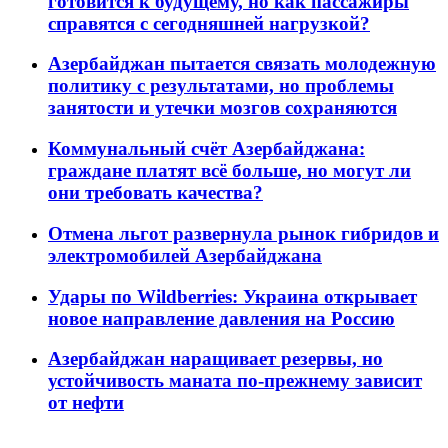
готовится к будущему, но как пассажиры
справятся с сегодняшней нагрузкой?
Азербайджан пытается связать молодежную
политику с результатами, но проблемы
занятости и утечки мозгов сохраняются
Коммунальный счёт Азербайджана:
граждане платят всё больше, но могут ли
они требовать качества?
Отмена льгот развернула рынок гибридов и
электромобилей Азербайджана
Удары по Wildberries: Украина открывает
новое направление давления на Россию
Азербайджан наращивает резервы, но
устойчивость маната по-прежнему зависит
от нефти