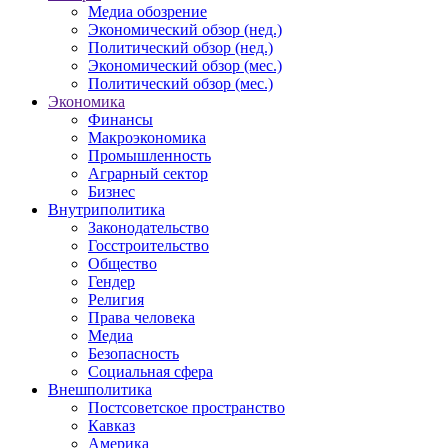
Медиа обозрение
Экономический обзор (нед.)
Политический обзор (нед.)
Экономический обзор (мес.)
Политический обзор (мес.)
Экономика
Финансы
Макроэкономика
Промышленность
Аграрный сектор
Бизнес
Внутриполитика
Законодательство
Госстроительство
Общество
Гендер
Религия
Права человека
Медиа
Безопасность
Социальная сфера
Внешполитика
Постсоветское пространство
Кавказ
Америка