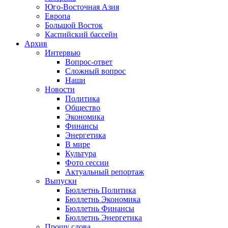
Юго-Восточная Азия
Европа
Большой Восток
Каспийский бассейн
Архив
Интервью
Вопрос-ответ
Сложный вопрос
Наши
Новости
Политика
Общество
Экономика
Финансы
Энергетика
В мире
Культура
Фото сессии
Актуальный репортаж
Выпуски
Бюллетнь Политика
Бюллетнь Экономика
Бюллетнь Финансы
Бюллетнь Энергетика
Прошу слова