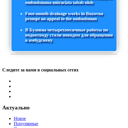
ombudsmana müraciətə səbəb olub
Four-month drainage works in Buzovna
prompt an appeal to the ombudsman
В Бузовна четырехмесячные работы по
водоотводу стали поводом для обращения
к омбудсмену
Следите за нами в социальных сетях
Актуально
Новое
Популярные