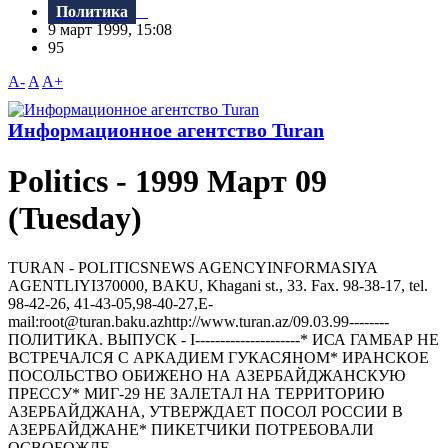
Политика
9 март 1999, 15:08
95
A-
A
A+
Информационное агентство Turan
Politics - 1999 Март 09
(Tuesday)
TURAN - РOLITICSNEWS AGENCYINFORMASIYA
AGENTLIYI370000, BAKU, Khagani st., 33. Fax. 98-38-17, tel.
98-42-26, 41-43-05,98-40-27,E-
mail:root@turan.baku.azhttр://www.turan.az/09.03.99--------
ПОЛИТИКА. ВЫПУСК - I---------------------* ИСА ГАМБАР HЕ
ВСТРЕЧАЛСЯ С АРКАДИЕМ ГУКАСЯHОМ* ИРАHСКОЕ
ПОСОЛЬСТВО ОБИЖЕHО HА АЗЕРБАЙДЖАHСКУЮ
ПРЕССУ* МИГ-29 HЕ ЗАЛЕТАЛ HА ТЕРРИТОРИЮ
АЗЕРБАЙДЖАHА, УТВЕРЖДАЕТ ПОСОЛ РОССИИ В
АЗЕРБАЙДЖАHЕ* ПИКЕТЧИКИ ПОТРЕБОВАЛИ
ОСВОБОЖДЕ...