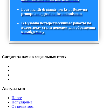
Four-month drainage works in Buzovna
prompt an appeal to the ombudsman
В Бузовна четырехмесячные работы по
водоотводу стали поводом для обращения
к омбудсмену
Следите за нами в социальных сетях
Актуально
Новое
Популярные
От редактора