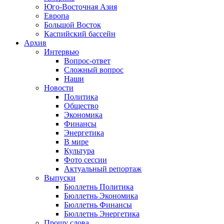
Юго-Восточная Азия
Европа
Большой Восток
Каспийский бассейн
Архив
Интервью
Вопрос-ответ
Сложный вопрос
Наши
Новости
Политика
Общество
Экономика
Финансы
Энергетика
В мире
Культура
Фото сессии
Актуальный репортаж
Выпуски
Бюллетнь Политика
Бюллетнь Экономика
Бюллетнь Финансы
Бюллетнь Энергетика
Прошу слова