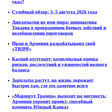
указ?
Судебный обзор: 3–5 августа 2026 года
Дипломатия во имя мира: инициатива
Токаева о прекращении боевых действий и
возобновлении переговоров
Иран и Армения разрабатывают свой
«TRIPP»
Каспий отступает: комплексная оценка
рисков, последствий и уязвимостей водного
баланса
Зарплаты растут, но жизнь дорожает
быстрее там, где это заметнее всего
«Маршрут Трампа» выходит на местность:
Армения торопит проект, способный
изменить Южный Кавказ