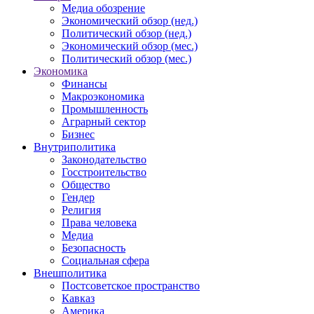
Медиа обозрение
Экономический обзор (нед.)
Политический обзор (нед.)
Экономический обзор (мес.)
Политический обзор (мес.)
Экономика
Финансы
Макроэкономика
Промышленность
Аграрный сектор
Бизнес
Внутриполитика
Законодательство
Госстроительство
Общество
Гендер
Религия
Права человека
Медиа
Безопасность
Социальная сфера
Внешполитика
Постсоветское пространство
Кавказ
Америка