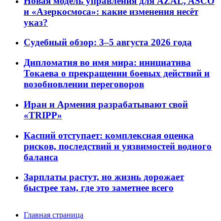
Новая модель управления для AZAL, ASCO
и «Азеркосмоса»: какие изменения несёт
указ?
Судебный обзор: 3–5 августа 2026 года
Дипломатия во имя мира: инициатива
Токаева о прекращении боевых действий и
возобновлении переговоров
Иран и Армения разрабатывают свой
«TRIPP»
Каспий отступает: комплексная оценка
рисков, последствий и уязвимостей водного
баланса
Зарплаты растут, но жизнь дорожает
быстрее там, где это заметнее всего
Главная страница