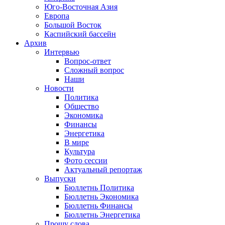
Юго-Восточная Азия
Европа
Большой Восток
Каспийский бассейн
Архив
Интервью
Вопрос-ответ
Сложный вопрос
Наши
Новости
Политика
Общество
Экономика
Финансы
Энергетика
В мире
Культура
Фото сессии
Актуальный репортаж
Выпуски
Бюллетнь Политика
Бюллетнь Экономика
Бюллетнь Финансы
Бюллетнь Энергетика
Прошу слова