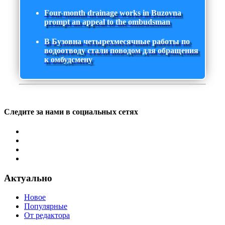
Four-month drainage works in Buzovna
prompt an appeal to the ombudsman
В Бузовна четырехмесячные работы по
водоотводу стали поводом для обращения
к омбудсмену
Следите за нами в социальных сетях
Актуально
Новое
Популярные
От редактора