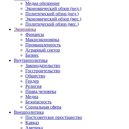
Медиа обозрение
Экономический обзор (нед.)
Политический обзор (нед.)
Экономический обзор (мес.)
Политический обзор (мес.)
Экономика
Финансы
Макроэкономика
Промышленность
Аграрный сектор
Бизнес
Внутриполитика
Законодательство
Госстроительство
Общество
Гендер
Религия
Права человека
Медиа
Безопасность
Социальная сфера
Внешполитика
Постсоветское пространство
Кавказ
Америка