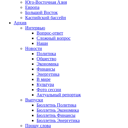
Юго-Восточная Азия
Европа
Большой Восток
Каспийский бассейн
Архив
Интервью
Вопрос-ответ
Сложный вопрос
Наши
Новости
Политика
Общество
Экономика
Финансы
Энергетика
В мире
Культура
Фото сессии
Актуальный репортаж
Выпуски
Бюллетнь Политика
Бюллетнь Экономика
Бюллетнь Финансы
Бюллетнь Энергетика
Прошу слова