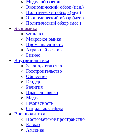
Медиа обозрение
Экономический обзор (нед.)
Политический обзор (нед.)
Экономический обзор (мес.)
Политический обзор (мес.)
Экономика
Финансы
Макроэкономика
Промышленность
Аграрный сектор
Бизнес
Внутриполитика
Законодательство
Госстроительство
Общество
Гендер
Религия
Права человека
Медиа
Безопасность
Социальная сфера
Внешполитика
Постсоветское пространство
Кавказ
Америка