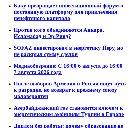
Баку превращает инвестиционный форум в
постоянную платформу для привлечения
ненефтяного капитала
Против кого объединяются Анкара,
Исламабад и Эр-Рияд?
SOFAZ инвестировал в энергетику Перу, но
не раскрыл сумму сделки
Медиаобозрение: С 16:00 6 августа до 16:00
7 августа 2026 года
После выборов Армения и Россия ищут путь
к разрядке, но возврат к прежнему союзу
маловероятен
Азербайджанский газ становится ключом к
энергетическим амбициям Турции в Европе
Диплом без работы: почему образование не