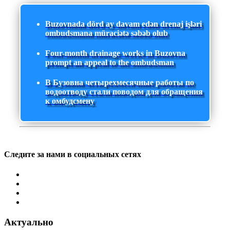
Buzovnada dörd ay davam edən drenaj işləri
ombudsmana müraciətə səbəb olub
Four-month drainage works in Buzovna
prompt an appeal to the ombudsman
В Бузовна четырехмесячные работы по
водоотводу стали поводом для обращения
к омбудсмену
Следите за нами в социальных сетях
Актуально