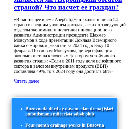
страной? Что насчет ее граждан?
«В настоящее время Азербайджан входит в число 54
стран со средним уровнем дохода», - сказал заведующий
отделом экономики и политики инновационного
развития Администрации президента Шахмар
Мовсумов в ходе презентации Доклада Всемирного
банка о мировом развитии за 2024 год в Баку 10
февраля. По словам Мовсумова, диверсификация
экономики стала ключевым фактором устойчивого
развития страны: «Если в 2011 году доля ненефтяного
сектора в валовом внутреннем продукте (ВВП)
составляла 49%, то в 2024 году она достигла 68%».
Читать далее
Buzovnada dörd ay davam edən drenaj işləri
ombudsmana müraciətə səbəb olub
Four-month drainage works in Buzovna