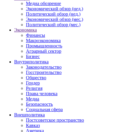
Медиа обозрение
Экономический обзор (нед.)
Политический обзор (нед.)
Экономический обзор (мес.)
Политический обзор (мес.)
Экономика
Финансы
Макроэкономика
Промышленность
Аграрный сектор
Бизнес
Внутриполитика
Законодательство
Госстроительство
Общество
Гендер
Религия
Права человека
Медиа
Безопасность
Социальная сфера
Внешполитика
Постсоветское пространство
Кавказ
Америка