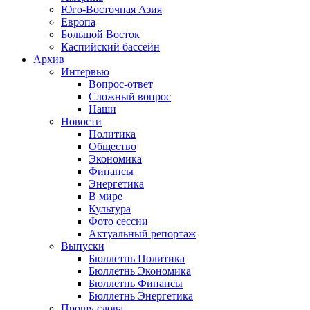
Юго-Восточная Азия
Европа
Большой Восток
Каспийский бассейн
Архив
Интервью
Вопрос-ответ
Сложный вопрос
Наши
Новости
Политика
Общество
Экономика
Финансы
Энергетика
В мире
Культура
Фото сессии
Актуальный репортаж
Выпуски
Бюллетнь Политика
Бюллетнь Экономика
Бюллетнь Финансы
Бюллетнь Энергетика
Прошу слова