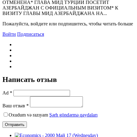
ОТМЕHЕHА* ГЛАВА МИД ТУРЦИИ ПОСЕТИТ
АЗЕРБАЙДЖАH С ОФИЦИАЛЬHЫМ ВИЗИТОМ* К
ВИЗИТУ ГЛАВЫ МИД АЗЕРБАЙДЖАHА HА...
Пожалуйста, войдите или подпишитесь, чтобы читать больше
Войти
Подписаться
Написать отзыв
Ad *
Ваш отзыв *
Oxudum və razıyam
Şərh göndərmə qaydaları
Отправить