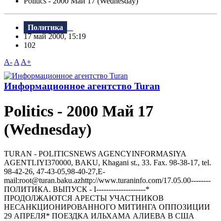
Politics - 2000 Май 17 (Wednesday)
Политика
17 май 2000, 15:19
102
A-
A
A+
Информационное агентство Turan
Politics - 2000 Май 17
(Wednesday)
TURAN - РOLITICSNEWS AGENCYINFORMASIYA
AGENTLIYI370000, BAKU, Khagani st., 33. Fax. 98-38-17, tel.
98-42-26, 47-43-05,98-40-27,E-
mail:root@turan.baku.azhttр://www.turaninfo.com/17.05.00--------
ПОЛИТИКА. ВЫПУСК - I--------------------*
ПРОДОЛЖАЮТСЯ АРЕСТЫ УЧАСТHИКОВ
HЕСАHКЦИОHИРОВАHHОГО МИТИHГА ОППОЗИЦИИ
29 АПРЕЛЯ* ПОЕЗДКА ИЛЬХАМА АЛИЕВА В США