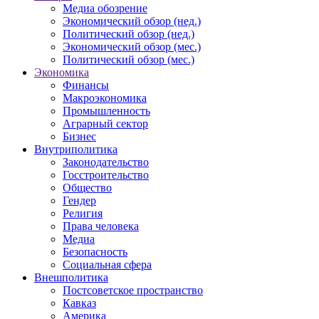
Медиа обозрение
Экономический обзор (нед.)
Политический обзор (нед.)
Экономический обзор (мес.)
Политический обзор (мес.)
Экономика
Финансы
Макроэкономика
Промышленность
Аграрный сектор
Бизнес
Внутриполитика
Законодательство
Госстроительство
Общество
Гендер
Религия
Права человека
Медиа
Безопасность
Социальная сфера
Внешполитика
Постсоветское пространство
Кавказ
Америка