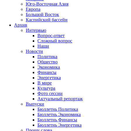
Юго-Восточная Азия
Европа
Большой Восток
Каспийский бассейн
Архив
Интервью
Вопрос-ответ
Сложный вопрос
Наши
Новости
Политика
Общество
Экономика
Финансы
Энергетика
В мире
Культура
Фото сессии
Актуальный репортаж
Выпуски
Бюллетнь Политика
Бюллетнь Экономика
Бюллетнь Финансы
Бюллетнь Энергетика
Прошу слова