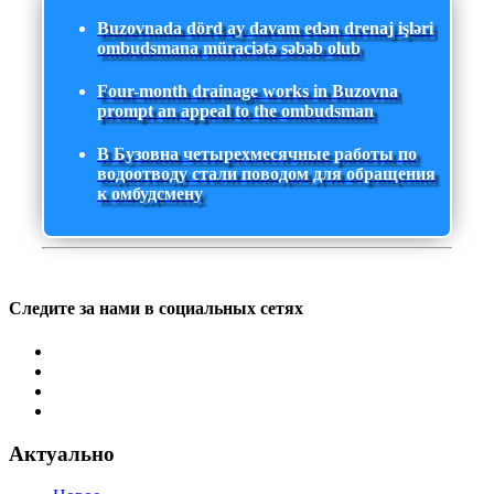
Buzovnada dörd ay davam edən drenaj işləri
ombudsmana müraciətə səbəb olub
Four-month drainage works in Buzovna
prompt an appeal to the ombudsman
В Бузовна четырехмесячные работы по
водоотводу стали поводом для обращения
к омбудсмену
Следите за нами в социальных сетях
Актуально