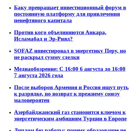
Баку превращает инвестиционный форум в
постоянную платформу для привлечения
ненефтяного капитала
Против кого объединяются Анкара,
Исламабад и Эр-Рияд?
SOFAZ инвестировал в энергетику Перу, но
не раскрыл сумму сделки
Медиаобозрение: С 16:00 6 августа до 16:00
7 августа 2026 года
После выборов Армения и Россия ищут путь
к разрядке, но возврат к прежнему союзу
маловероятен
Азербайджанский газ становится ключом к
энергетическим амбициям Турции в Европе
Диплом без работы: почему образование не