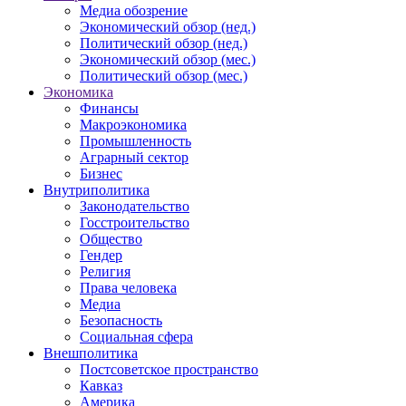
Медиа обозрение
Экономический обзор (нед.)
Политический обзор (нед.)
Экономический обзор (мес.)
Политический обзор (мес.)
Экономика
Финансы
Макроэкономика
Промышленность
Аграрный сектор
Бизнес
Внутриполитика
Законодательство
Госстроительство
Общество
Гендер
Религия
Права человека
Медиа
Безопасность
Социальная сфера
Внешполитика
Постсоветское пространство
Кавказ
Америка