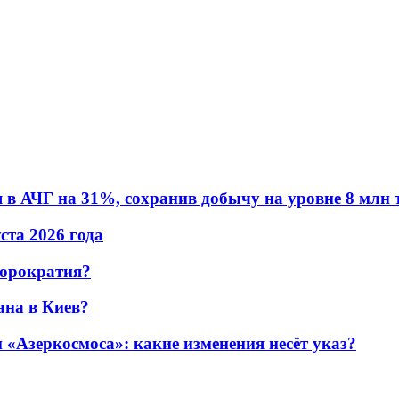
в АЧГ на 31%, сохранив добычу на уровне 8 млн 
уста 2026 года
бюрократия?
ана в Киев?
«Азеркосмоса»: какие изменения несёт указ?