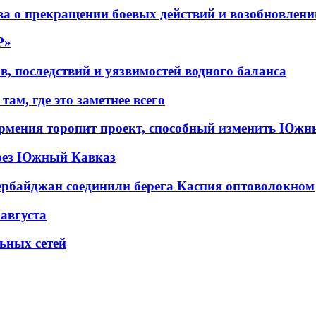
а о прекращении боевых действий и возобновлени
P»
в, последствий и уязвимостей водного баланса
ам, где это заметнее всего
рмения торопит проект, способный изменить Южн
рез Южный Кавказ
ербайджан соединили берега Каспия оптоволокном
 августа
льных сетей