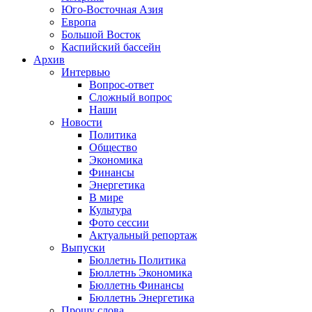
Юго-Восточная Азия
Европа
Большой Восток
Каспийский бассейн
Архив
Интервью
Вопрос-ответ
Сложный вопрос
Наши
Новости
Политика
Общество
Экономика
Финансы
Энергетика
В мире
Культура
Фото сессии
Актуальный репортаж
Выпуски
Бюллетнь Политика
Бюллетнь Экономика
Бюллетнь Финансы
Бюллетнь Энергетика
Прошу слова