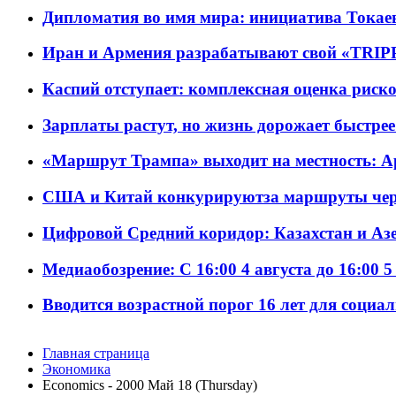
Дипломатия во имя мира: инициатива Токаев
Иран и Армения разрабатывают свой «TRIP
Каспий отступает: комплексная оценка риско
Зарплаты растут, но жизнь дорожает быстрее т
«Маршрут Трампа» выходит на местность: А
США и Китай конкурируютза маршруты че
Цифровой Средний коридор: Казахстан и Аз
Медиаобозрение: С 16:00 4 августа до 16:00 5
Вводится возрастной порог 16 лет для социа
Главная страница
Экономика
Economics - 2000 Май 18 (Thursday)