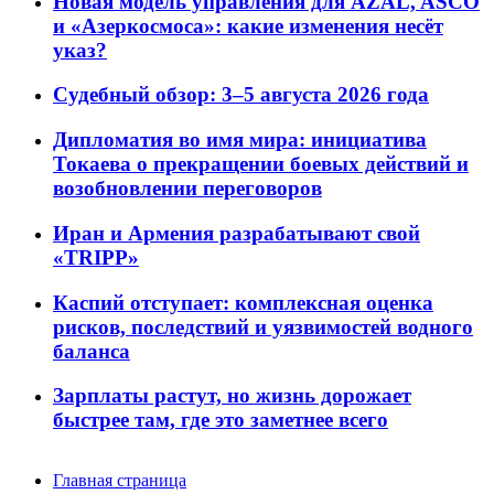
Новая модель управления для AZAL, ASCO
и «Азеркосмоса»: какие изменения несёт
указ?
Судебный обзор: 3–5 августа 2026 года
Дипломатия во имя мира: инициатива
Токаева о прекращении боевых действий и
возобновлении переговоров
Иран и Армения разрабатывают свой
«TRIPP»
Каспий отступает: комплексная оценка
рисков, последствий и уязвимостей водного
баланса
Зарплаты растут, но жизнь дорожает
быстрее там, где это заметнее всего
Главная страница