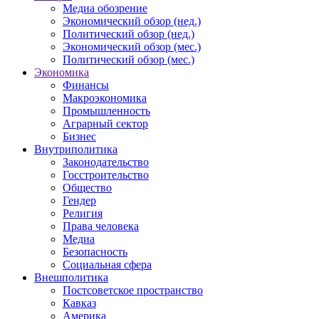
Медиа обозрение
Экономический обзор (нед.)
Политический обзор (нед.)
Экономический обзор (мес.)
Политический обзор (мес.)
Экономика
Финансы
Макроэкономика
Промышленность
Аграрный сектор
Бизнес
Внутриполитика
Законодательство
Госстроительство
Общество
Гендер
Религия
Права человека
Медиа
Безопасность
Социальная сфера
Внешполитика
Постсоветское пространство
Кавказ
Америка