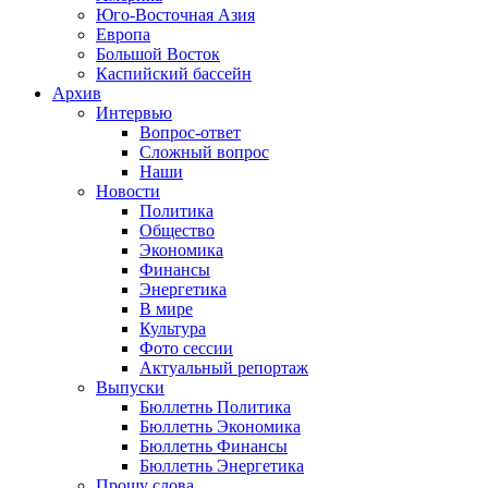
Юго-Восточная Азия
Европа
Большой Восток
Каспийский бассейн
Архив
Интервью
Вопрос-ответ
Сложный вопрос
Наши
Новости
Политика
Общество
Экономика
Финансы
Энергетика
В мире
Культура
Фото сессии
Актуальный репортаж
Выпуски
Бюллетнь Политика
Бюллетнь Экономика
Бюллетнь Финансы
Бюллетнь Энергетика
Прошу слова