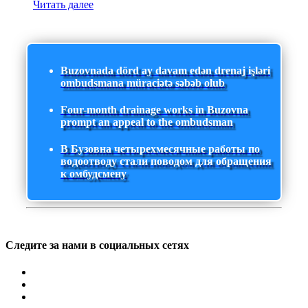
Читать далее
Buzovnada dörd ay davam edən drenaj işləri
ombudsmana müraciətə səbəb olub
Four-month drainage works in Buzovna
prompt an appeal to the ombudsman
В Бузовна четырехмесячные работы по
водоотводу стали поводом для обращения
к омбудсмену
Следите за нами в социальных сетях