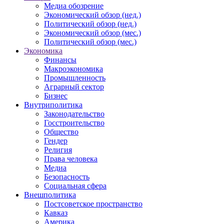
Медиа обозрение
Экономический обзор (нед.)
Политический обзор (нед.)
Экономический обзор (мес.)
Политический обзор (мес.)
Экономика
Финансы
Макроэкономика
Промышленность
Аграрный сектор
Бизнес
Внутриполитика
Законодательство
Госстроительство
Общество
Гендер
Религия
Права человека
Медиа
Безопасность
Социальная сфера
Внешполитика
Постсоветское пространство
Кавказ
Америка