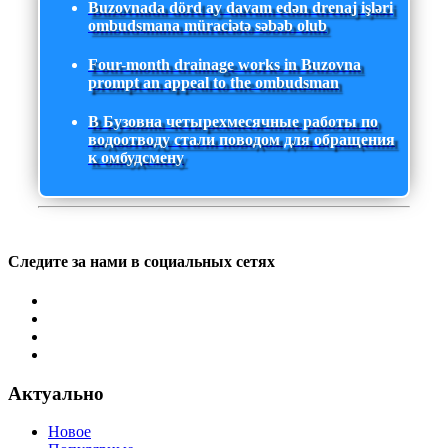
Buzovnada dörd ay davam edən drenaj işləri
ombudsmana müraciətə səbəb olub
Four-month drainage works in Buzovna
prompt an appeal to the ombudsman
В Бузовна четырехмесячные работы по
водоотводу стали поводом для обращения
к омбудсмену
Следите за нами в социальных сетях
Актуально
Новое