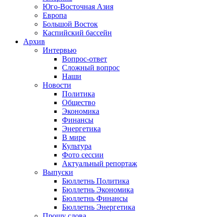
Юго-Восточная Азия
Европа
Большой Восток
Каспийский бассейн
Архив
Интервью
Вопрос-ответ
Сложный вопрос
Наши
Новости
Политика
Общество
Экономика
Финансы
Энергетика
В мире
Культура
Фото сессии
Актуальный репортаж
Выпуски
Бюллетнь Политика
Бюллетнь Экономика
Бюллетнь Финансы
Бюллетнь Энергетика
Прошу слова