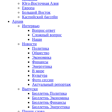
Юго-Восточная Азия
Европа
Большой Восток
Каспийский бассейн
Архив
Интервью
Вопрос-ответ
Сложный вопрос
Наши
Новости
Политика
Общество
Экономика
Финансы
Энергетика
В мире
Культура
Фото сессии
Актуальный репортаж
Выпуски
Бюллетнь Политика
Бюллетнь Экономика
Бюллетнь Финансы
Бюллетнь Энергетика
Прошу слова