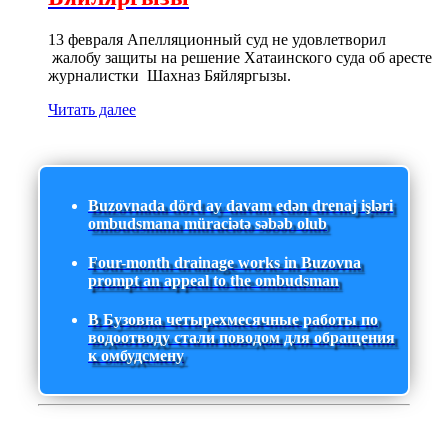
13 февраля Апелляционный суд не удовлетворил
жалобу защиты на решение Хатаинского суда об аресте
журналистки Шахназ Бяйляргызы.
Читать далее
Buzovnada dörd ay davam edən drenaj işləri
ombudsmana müraciətə səbəb olub
Four-month drainage works in Buzovna
prompt an appeal to the ombudsman
В Бузовна четырехмесячные работы по
водоотводу стали поводом для обращения
к омбудсмену