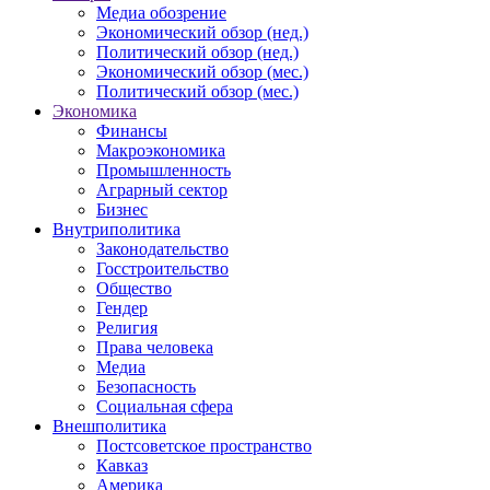
Медиа обозрение
Экономический обзор (нед.)
Политический обзор (нед.)
Экономический обзор (мес.)
Политический обзор (мес.)
Экономика
Финансы
Макроэкономика
Промышленность
Аграрный сектор
Бизнес
Внутриполитика
Законодательство
Госстроительство
Общество
Гендер
Религия
Права человека
Медиа
Безопасность
Социальная сфера
Внешполитика
Постсоветское пространство
Кавказ
Америка