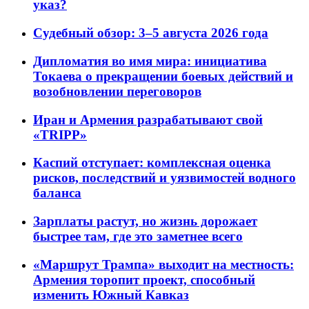
указ?
Судебный обзор: 3–5 августа 2026 года
Дипломатия во имя мира: инициатива
Токаева о прекращении боевых действий и
возобновлении переговоров
Иран и Армения разрабатывают свой
«TRIPP»
Каспий отступает: комплексная оценка
рисков, последствий и уязвимостей водного
баланса
Зарплаты растут, но жизнь дорожает
быстрее там, где это заметнее всего
«Маршрут Трампа» выходит на местность:
Армения торопит проект, способный
изменить Южный Кавказ