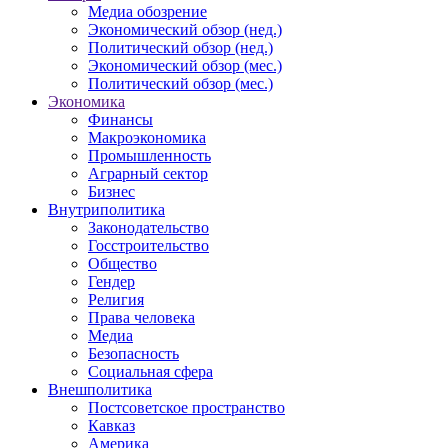
Медиа обозрение
Экономический обзор (нед.)
Политический обзор (нед.)
Экономический обзор (мес.)
Политический обзор (мес.)
Экономика
Финансы
Макроэкономика
Промышленность
Аграрный сектор
Бизнес
Внутриполитика
Законодательство
Госстроительство
Общество
Гендер
Религия
Права человека
Медиа
Безопасность
Социальная сфера
Внешполитика
Постсоветское пространство
Кавказ
Америка