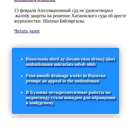
13 февраля Апелляционный суд не удовлетворил
жалобу защиты на решение Хатаинского суда об аресте
журналистки Шахназ Бяйляргызы.
Читать далее
Buzovnada dörd ay davam edən drenaj işləri
ombudsmana müraciətə səbəb olub
Four-month drainage works in Buzovna
prompt an appeal to the ombudsman
В Бузовна четырехмесячные работы по
водоотводу стали поводом для обращения
к омбудсмену