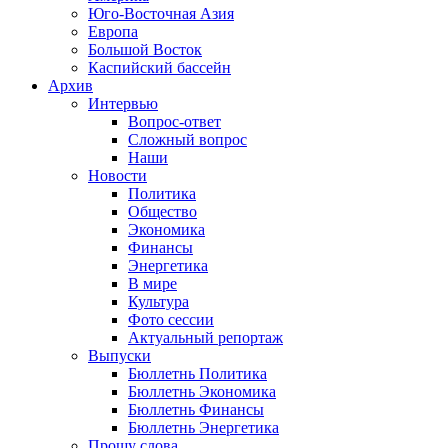
Юго-Восточная Азия
Европа
Большой Восток
Каспийский бассейн
Архив
Интервью
Вопрос-ответ
Сложный вопрос
Наши
Новости
Политика
Общество
Экономика
Финансы
Энергетика
В мире
Культура
Фото сессии
Актуальный репортаж
Выпуски
Бюллетнь Политика
Бюллетнь Экономика
Бюллетнь Финансы
Бюллетнь Энергетика
Прошу слова