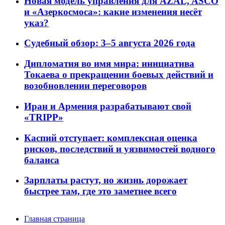
Новая модель управления для AZAL, ASCO
и «Азеркосмоса»: какие изменения несёт
указ?
Судебный обзор: 3–5 августа 2026 года
Дипломатия во имя мира: инициатива
Токаева о прекращении боевых действий и
возобновлении переговоров
Иран и Армения разрабатывают свой
«TRIPP»
Каспий отступает: комплексная оценка
рисков, последствий и уязвимостей водного
баланса
Зарплаты растут, но жизнь дорожает
быстрее там, где это заметнее всего
Главная страница