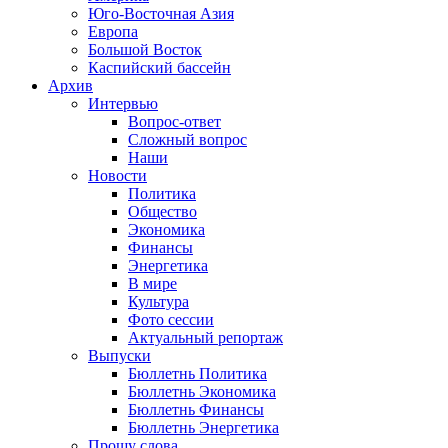
Юго-Восточная Азия
Европа
Большой Восток
Каспийский бассейн
Архив
Интервью
Вопрос-ответ
Сложный вопрос
Наши
Новости
Политика
Общество
Экономика
Финансы
Энергетика
В мире
Культура
Фото сессии
Актуальный репортаж
Выпуски
Бюллетнь Политика
Бюллетнь Экономика
Бюллетнь Финансы
Бюллетнь Энергетика
Прошу слова