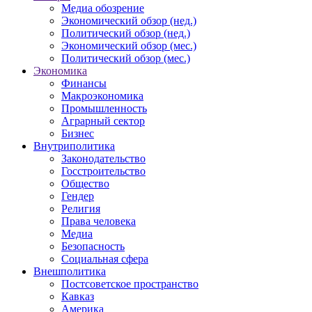
Медиа обозрение
Экономический обзор (нед.)
Политический обзор (нед.)
Экономический обзор (мес.)
Политический обзор (мес.)
Экономика
Финансы
Макроэкономика
Промышленность
Аграрный сектор
Бизнес
Внутриполитика
Законодательство
Госстроительство
Общество
Гендер
Религия
Права человека
Медиа
Безопасность
Социальная сфера
Внешполитика
Постсоветское пространство
Кавказ
Америка