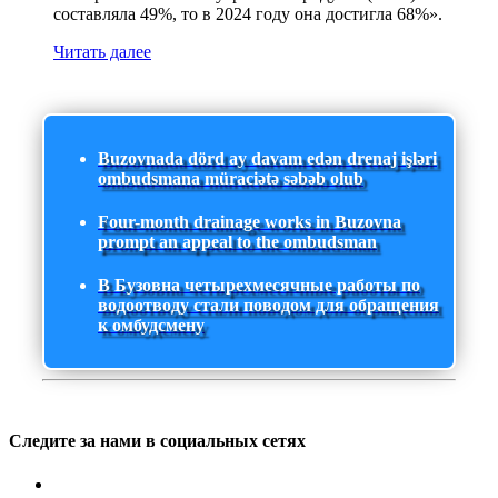
составляла 49%, то в 2024 году она достигла 68%».
Читать далее
Buzovnada dörd ay davam edən drenaj işləri
ombudsmana müraciətə səbəb olub
Four-month drainage works in Buzovna
prompt an appeal to the ombudsman
В Бузовна четырехмесячные работы по
водоотводу стали поводом для обращения
к омбудсмену
Следите за нами в социальных сетях