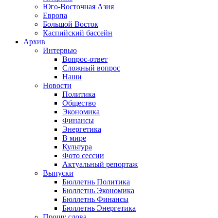
Юго-Восточная Азия
Европа
Большой Восток
Каспийский бассейн
Архив
Интервью
Вопрос-ответ
Сложный вопрос
Наши
Новости
Политика
Общество
Экономика
Финансы
Энергетика
В мире
Культура
Фото сессии
Актуальный репортаж
Выпуски
Бюллетнь Политика
Бюллетнь Экономика
Бюллетнь Финансы
Бюллетнь Энергетика
Прошу слова