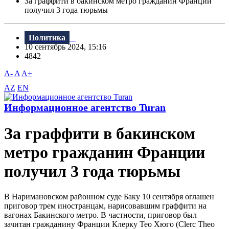
За граффити в бакинском метро гражданин Франции
получил 3 года тюрьмы
Политика
10 сентябрь 2024, 15:16
4842
A-
A
A+
AZ
EN
Информационное агентство Turan
За граффити в бакинском
метро гражданин Франции
получил 3 года тюрьмы
В Наримановском районном суде Баку 10 сентября оглашен
приговор трем иностранцам, нарисовавшим граффити на
вагонах Бакинского метро. В частности, приговор был
зачитан гражданину Франции Клерку Тео Хюго (Clerc Theo