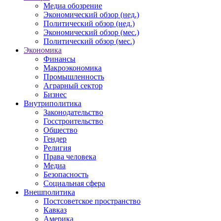
Медиа обозрение
Экономический обзор (нед.)
Политический обзор (нед.)
Экономический обзор (мес.)
Политический обзор (мес.)
Экономика
Финансы
Макроэкономика
Промышленность
Аграрный сектор
Бизнес
Внутриполитика
Законодательство
Госстроительство
Общество
Гендер
Религия
Права человека
Медиа
Безопасность
Социальная сфера
Внешполитика
Постсоветское пространство
Кавказ
Америка