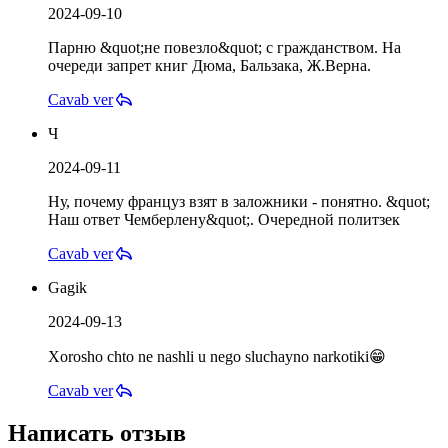
2024-09-10
Парню &quot;не повезло&quot; с гражданством. На
очереди запрет книг Дюма, Бальзака, Ж.Верна.
Cavab ver
Ч
2024-09-11
Ну, почему француз взят в заложники - понятно. &quot;
Наш ответ Чемберлену&quot;. Очередной политзек
Cavab ver
Gagik
2024-09-13
Xorosho chto ne nashli u nego sluchayno narkotiki😁
Cavab ver
Написать отзыв