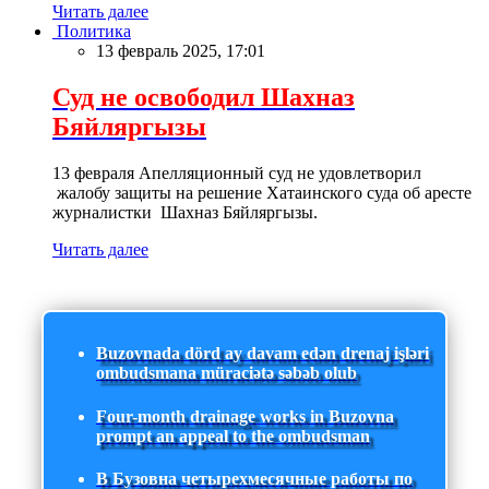
Читать далее
Политика
13 февраль 2025, 17:01
Суд не освободил Шахназ
Бяйляргызы
13 февраля Апелляционный суд не удовлетворил
жалобу защиты на решение Хатаинского суда об аресте
журналистки Шахназ Бяйляргызы.
Читать далее
Buzovnada dörd ay davam edən drenaj işləri
ombudsmana müraciətə səbəb olub
Four-month drainage works in Buzovna
prompt an appeal to the ombudsman
В Бузовна четырехмесячные работы по