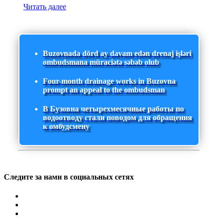
Читать далее
Buzovnada dörd ay davam edən drenaj işləri
ombudsmana müraciətə səbəb olub
Four-month drainage works in Buzovna
prompt an appeal to the ombudsman
В Бузовна четырехмесячные работы по
водоотводу стали поводом для обращения
к омбудсмену
Следите за нами в социальных сетях