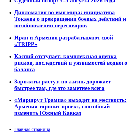
Судебный обзор: 3–5 августа 2026 года
Дипломатия во имя мира: инициатива
Токаева о прекращении боевых действий и
возобновлении переговоров
Иран и Армения разрабатывают свой
«TRIPP»
Каспий отступает: комплексная оценка
рисков, последствий и уязвимостей водного
баланса
Зарплаты растут, но жизнь дорожает
быстрее там, где это заметнее всего
«Маршрут Трампа» выходит на местность:
Армения торопит проект, способный
изменить Южный Кавказ
Главная страница