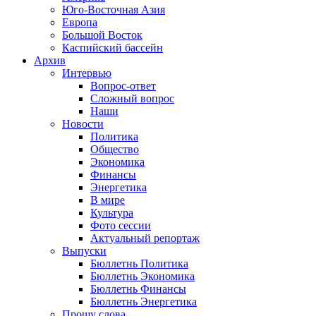
Юго-Восточная Азия
Европа
Большой Восток
Каспийский бассейн
Архив
Интервью
Вопрос-ответ
Сложный вопрос
Наши
Новости
Политика
Общество
Экономика
Финансы
Энергетика
В мире
Культура
Фото сессии
Актуальный репортаж
Выпуски
Бюллетнь Политика
Бюллетнь Экономика
Бюллетнь Финансы
Бюллетнь Энергетика
Прошу слова