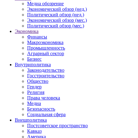
Медиа обозрение
Экономический обзор (нед.)
Политический обзор (нед.)
Экономический обзор (мес.)
Политический обзор (мес.)
Экономика
Финансы
Макроэкономика
Промышленность
Аграрный сектор
Бизнес
Внутриполитика
Законодательство
Госстроительство
Общество
Гендер
Религия
Права человека
Медиа
Безопасность
Социальная сфера
Внешполитика
Постсоветское пространство
Кавказ
Америка