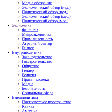
Медиа обозрение
Экономический обзор (нед.)
Политический обзор (нед.)
Экономический обзор (мес.)
Политический обзор (мес.)
Экономика
Финансы
Макроэкономика
Промышленность
Аграрный сектор
Бизнес
Внутриполитика
Законодательство
Госстроительство
Общество
Гендер
Религия
Права человека
Медиа
Безопасность
Социальная сфера
Внешполитика
Постсоветское пространство
Кавказ
Америка