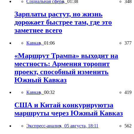
Социальная сфера,
01:38
348
Зарплаты растут, но жизнь
дорожает быстрее там, где это
заметнее всего
Кавказ,
01:06
377
«Маршрут Трампа» выходит на
местность: Армения торопит
проект, способный изменить
Южный Кавказ
Кавказ,
00:32
419
США и Китай конкурируютза
маршруты через Южный Кавказ
Экспресс-анализ,
05 августа, 18:11
562