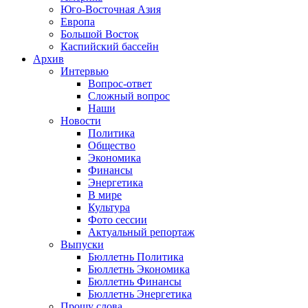
Юго-Восточная Азия
Европа
Большой Восток
Каспийский бассейн
Архив
Интервью
Вопрос-ответ
Сложный вопрос
Наши
Новости
Политика
Общество
Экономика
Финансы
Энергетика
В мире
Культура
Фото сессии
Актуальный репортаж
Выпуски
Бюллетнь Политика
Бюллетнь Экономика
Бюллетнь Финансы
Бюллетнь Энергетика
Прошу слова