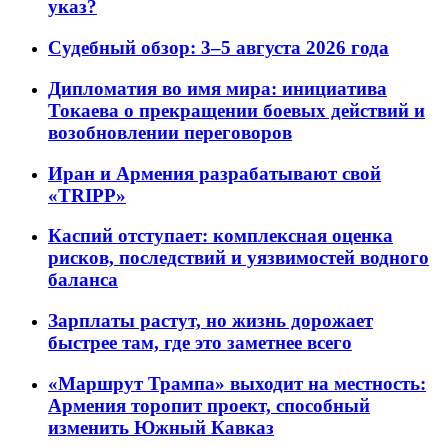
указ?
Судебный обзор: 3–5 августа 2026 года
Дипломатия во имя мира: инициатива
Токаева о прекращении боевых действий и
возобновлении переговоров
Иран и Армения разрабатывают свой
«TRIPP»
Каспий отступает: комплексная оценка
рисков, последствий и уязвимостей водного
баланса
Зарплаты растут, но жизнь дорожает
быстрее там, где это заметнее всего
«Маршрут Трампа» выходит на местность:
Армения торопит проект, способный
изменить Южный Кавказ