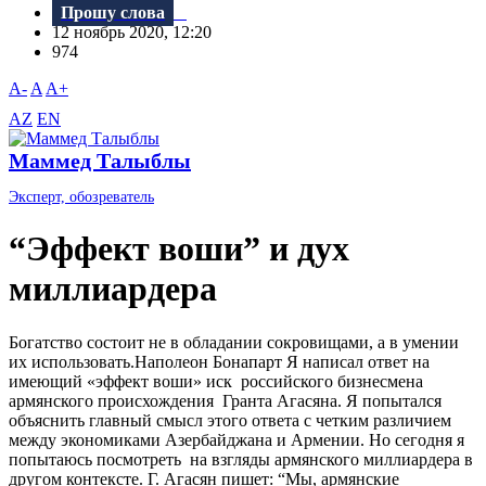
Прошу слова
12 ноябрь 2020, 12:20
974
A-
A
A+
AZ
EN
Маммед Талыблы
Эксперт, обозреватель
“Эффект воши” и дух
миллиардера
Богатство состоит не в обладании сокровищами, а в умении
их использовать.Наполеон Бонапарт Я написал ответ на
имеющий «эффект воши» иск российского бизнесмена
армянского происхождения Гранта Агасяна. Я попытался
объяснить главный смысл этого ответа с четким различием
между экономиками Азербайджана и Армении. Но сегодня я
попытаюсь посмотреть на взгляды армянского миллиардера в
другом контексте. Г. Агасян пишет: “Мы, армянские