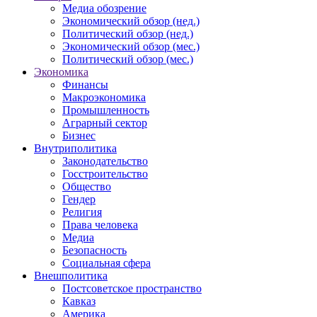
Медиа обозрение
Экономический обзор (нед.)
Политический обзор (нед.)
Экономический обзор (мес.)
Политический обзор (мес.)
Экономика
Финансы
Макроэкономика
Промышленность
Аграрный сектор
Бизнес
Внутриполитика
Законодательство
Госстроительство
Общество
Гендер
Религия
Права человека
Медиа
Безопасность
Социальная сфера
Внешполитика
Постсоветское пространство
Кавказ
Америка