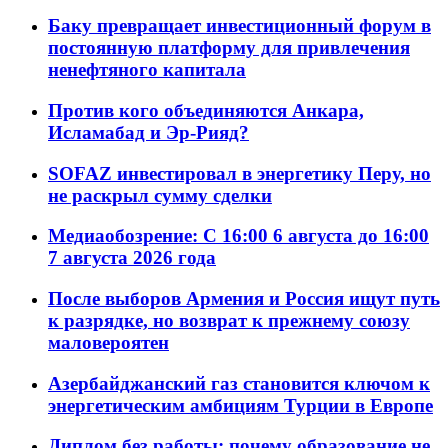
Баку превращает инвестиционный форум в
постоянную платформу для привлечения
ненефтяного капитала
Против кого объединяются Анкара,
Исламабад и Эр-Рияд?
SOFAZ инвестировал в энергетику Перу, но
не раскрыл сумму сделки
Медиаобозрение: С 16:00 6 августа до 16:00
7 августа 2026 года
После выборов Армения и Россия ищут путь
к разрядке, но возврат к прежнему союзу
маловероятен
Азербайджанский газ становится ключом к
энергетическим амбициям Турции в Европе
Диплом без работы: почему образование не