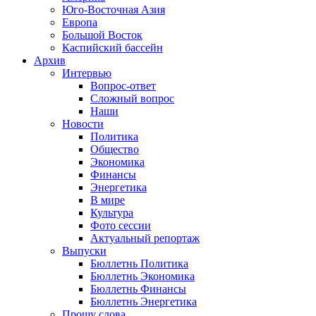
Юго-Восточная Азия
Европа
Большой Восток
Каспийский бассейн
Архив
Интервью
Вопрос-ответ
Сложный вопрос
Наши
Новости
Политика
Общество
Экономика
Финансы
Энергетика
В мире
Культура
Фото сессии
Актуальный репортаж
Выпуски
Бюллетнь Политика
Бюллетнь Экономика
Бюллетнь Финансы
Бюллетнь Энергетика
Прошу слова