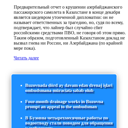
Предварительный отчет о крушении азербайджанского
пассажирского самолета в Казахстане в конце декабря
является шедевром утонченной дипломатии: он не
называет ответственных за трагедию, но, судя по всему,
подтверждает, что лайнер был случайно сбит
российскими средствами ПВО, не говоря об этом прямо.
Таким образом, подготовленный Казахстаном доклад не
вызвал гнева ни России, ни Азербайджана (по крайней
мере пока).
Читать далее
Buzovnada dörd ay davam edən drenaj işləri
ombudsmana müraciətə səbəb olub
Four-month drainage works in Buzovna
prompt an appeal to the ombudsman
В Бузовна четырехмесячные работы по
водоотводу стали поводом для обращения