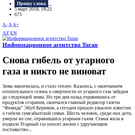
Прошу слова
5 март 2018, 18:22
673
A-
A
A+
AZ
EN
Информационное агентство Turan
Снова гибель от угарного
газа и никто не виноват
Зима закончилась, и стало теплее. Казалось, с окончанием
отопительного сезона о смертности от угарного газа забудем
до следующей зимы. Но три дня назад отравившись от
продуктов сгорания, скончался главный редактор газеты
"Фемида" Эйуб Керимов, а сегодня пришло ужасное известие
о гибели сумгайытской семьи. Шесть человек, среди них дети,
умерли во сне, отравившись угарным газом. Семья жила в
подвале.Угарный газ уносит жизни с удручающим
постоянство...