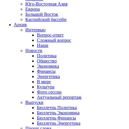
Юго-Восточная Азия
Европа
Большой Восток
Каспийский бассейн
Архив
Интервью
Вопрос-ответ
Сложный вопрос
Наши
Новости
Политика
Общество
Экономика
Финансы
Энергетика
В мире
Культура
Фото сессии
Актуальный репортаж
Выпуски
Бюллетнь Политика
Бюллетнь Экономика
Бюллетнь Финансы
Бюллетнь Энергетика
Прошу слова