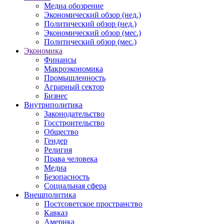
Медиа обозрение
Экономический обзор (нед.)
Политический обзор (нед.)
Экономический обзор (мес.)
Политический обзор (мес.)
Экономика
Финансы
Макроэкономика
Промышленность
Аграрный сектор
Бизнес
Внутриполитика
Законодательство
Госстроительство
Общество
Гендер
Религия
Права человека
Медиа
Безопасность
Социальная сфера
Внешполитика
Постсоветское пространство
Кавказ
Америка