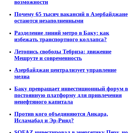
возможности
Почему 65 тысяч вакансий в Азербайджане
остаются незаполненными
Разделение линий метро в Баку: как
избежать транспортного коллапса?
Летопись свободы Тебриза: движение
Мешруте и современность
Азербайджан централизует управление
медиа
Баку превращает инвестиционный форум в
постоянную платформу для привлечения
ненефтяного капитала
Против кого объединяются Анкара,
Исламабад и Эр-Рияд?
SOFAZ инвестировал в энергетику Перу, но