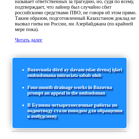
называет ответственных за трагедию, но, судя по всему,
подтверждает, что лайнер был случайно сбит
российскими средствами ПВО, не говоря об этом прямо.
Таким образом, подготовленный Казахстаном доклад не
вызвал гнева ни России, ни Азербайджана (по крайней
мере пока).
Читать далее
Buzovnada dörd ay davam edən drenaj işləri
ombudsmana müraciətə səbəb olub
Four-month drainage works in Buzovna
prompt an appeal to the ombudsman
В Бузовна четырехмесячные работы по
водоотводу стали поводом для обращения
к омбудсмену