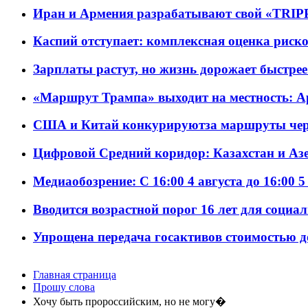
Иран и Армения разрабатывают свой «TRIP
Каспий отступает: комплексная оценка риско
Зарплаты растут, но жизнь дорожает быстрее т
«Маршрут Трампа» выходит на местность: А
США и Китай конкурируютза маршруты че
Цифровой Средний коридор: Казахстан и Аз
Медиаобозрение: С 16:00 4 августа до 16:00 5
Вводится возрастной порог 16 лет для социа
Упрощена передача госактивов стоимостью д
Главная страница
Прошу слова
Хочу быть пророссийским, но не могу�