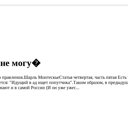
 не могу�
правления.Шарль МонтескьеСтатья четвертая, часть пятая Есть 
учается: "Идущий в ад ищет попутчика".Таким образом, в предыд
ают и в самой России (И он уже ужес...