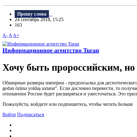
Прошу слова
24 сентябрь 2018, 15:25
163
A-
A
A+
Информационное агентство Turan
Хочу быть пророссийским, но
Обширные размеры империи - предпосылка для деспотического 
gedən özünə yoldaş axtarar". Если дословно перевести, то пол
отношении России будет расширяться и ужесточаться. Это призн
Пожалуйста, войдите или подпишитесь, чтобы читать больше
Войти
Подписаться