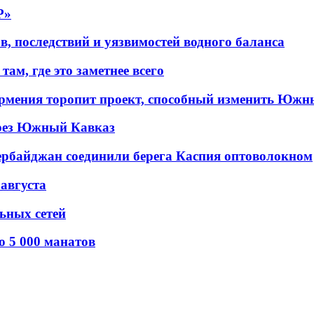
P»
в, последствий и уязвимостей водного баланса
ам, где это заметнее всего
рмения торопит проект, способный изменить Южн
рез Южный Кавказ
ербайджан соединили берега Каспия оптоволокном
 августа
льных сетей
о 5 000 манатов