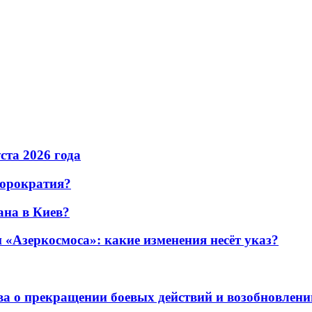
уста 2026 года
бюрократия?
ана в Киев?
«Азеркосмоса»: какие изменения несёт указ?
а о прекращении боевых действий и возобновлени