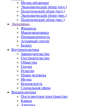
Медиа обозрение
Экономический обзор (нед.)
Политический обзор (нед.)
Экономический обзор (мес.)
Политический обзор (мес.)
Экономика
Финансы
Макроэкономика
Промышленность
Аграрный сектор
Бизнес
Внутриполитика
Законодательство
Госстроительство
Общество
Гендер
Религия
Права человека
Медиа
Безопасность
Социальная сфера
Внешполитика
Постсоветское пространство
Кавказ
Америка