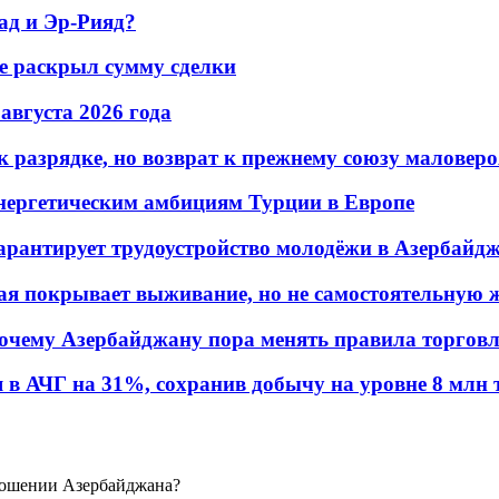
ад и Эр-Рияд?
не раскрыл сумму сделки
 августа 2026 года
 разрядке, но возврат к прежнему союзу маловеро
энергетическим амбициям Турции в Европе
гарантирует трудоустройство молодёжи в Азербайд
ая покрывает выживание, но не самостоятельную 
почему Азербайджану пора менять правила торгов
в АЧГ на 31%, сохранив добычу на уровне 8 млн 
ношении Азербайджана?