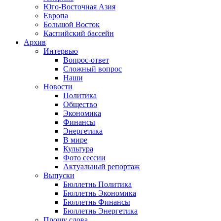
Юго-Восточная Азия
Европа
Большой Восток
Каспийский бассейн
Архив
Интервью
Вопрос-ответ
Сложный вопрос
Наши
Новости
Политика
Общество
Экономика
Финансы
Энергетика
В мире
Культура
Фото сессии
Актуальный репортаж
Выпуски
Бюллетнь Политика
Бюллетнь Экономика
Бюллетнь Финансы
Бюллетнь Энергетика
Прошу слова