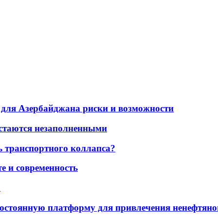
для Азербайджана риски и возможности
остаются незаполненными
ь транспортного коллапса?
е и современность
а
остоянную платформу для привлечения ненефтяно