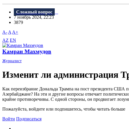
Сложный вопрос
7 ноябрь 2024, 22:23
3879
A-
A
A+
AZ
EN
Камран Махмудов
Журналист
Изменит ли администрация Т
Как переизбрание Дональда Трампа на пост президента США п
Азербайджане? На эти и другие вопросы отвечает политическ
крайне противоречивы. С одной стороны, он продвигает лозун
Пожалуйста, войдите или подпишитесь, чтобы читать больше
Войти
Подписаться