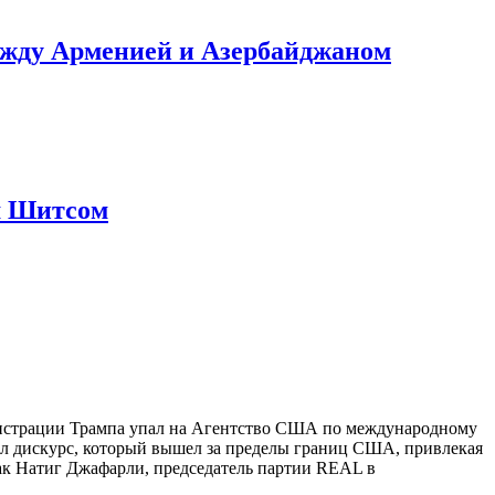
ежду Арменией и Азербайджаном
м Шитсом
нистрации Трампа упал на Агентство США по международному
ал дискурс, который вышел за пределы границ США, привлекая
ак Натиг Джафарли, председатель партии REAL в