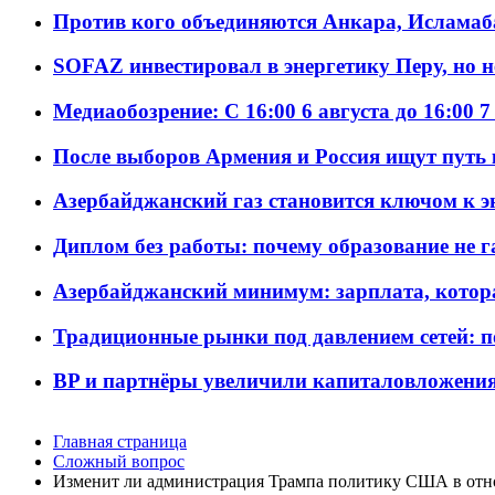
Против кого объединяются Анкара, Исламаб
SOFAZ инвестировал в энергетику Перу, но 
Медиаобозрение: С 16:00 6 августа до 16:00 7
После выборов Армения и Россия ищут путь к
Азербайджанский газ становится ключом к 
Диплом без работы: почему образование не 
Азербайджанский минимум: зарплата, котор
Традиционные рынки под давлением сетей: 
BP и партнёры увеличили капиталовложения 
Главная страница
Сложный вопрос
Изменит ли администрация Трампа политику США в от