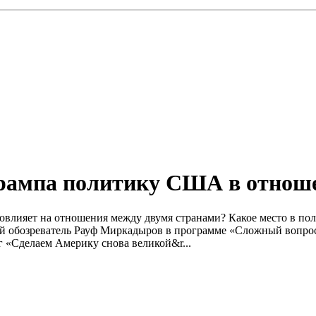
рампа политику США в отнош
овлияет на отношения между двумя странами? Какое место в по
ий обозреватель Рауф Миркадыров в программе «Сложный вопрос
г «Сделаем Америку снова великой&r...