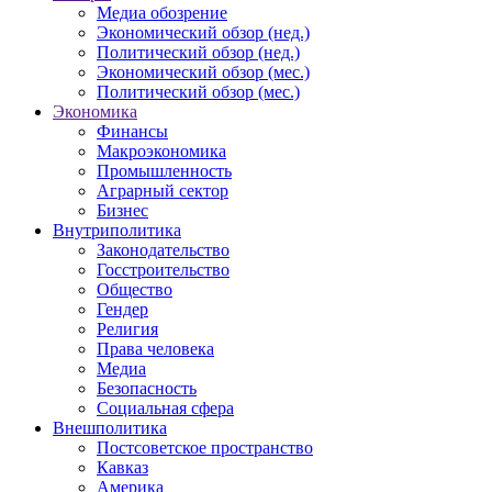
Медиа обозрение
Экономический обзор (нед.)
Политический обзор (нед.)
Экономический обзор (мес.)
Политический обзор (мес.)
Экономика
Финансы
Макроэкономика
Промышленность
Аграрный сектор
Бизнес
Внутриполитика
Законодательство
Госстроительство
Общество
Гендер
Религия
Права человека
Медиа
Безопасность
Социальная сфера
Внешполитика
Постсоветское пространство
Кавказ
Америка