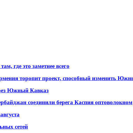
ам, где это заметнее всего
рмения торопит проект, способный изменить Южн
рез Южный Кавказ
ербайджан соединили берега Каспия оптоволокном
 августа
льных сетей