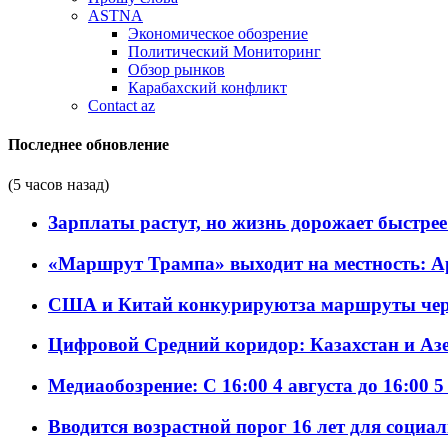
ASTNA
Экономическое обозрение
Политический Мониторинг
Обзор рынков
Карабахский конфликт
Contact az
Последнее обновление
(5 часов назад)
Зарплаты растут, но жизнь дорожает быстрее т
«Маршрут Трампа» выходит на местность: А
США и Китай конкурируютза маршруты че
Цифровой Средний коридор: Казахстан и Аз
Медиаобозрение: С 16:00 4 августа до 16:00 5
Вводится возрастной порог 16 лет для социа