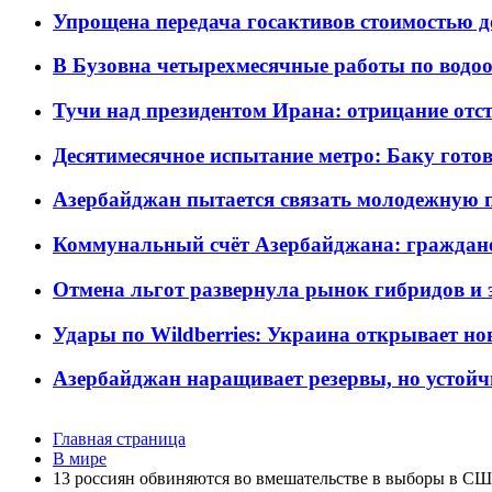
Упрощена передача госактивов стоимостью д
В Бузовна четырехмесячные работы по водоо
Тучи над президентом Ирана: отрицание отст
Десятимесячное испытание метро: Баку готов
Азербайджан пытается связать молодежную п
Коммунальный счёт Азербайджана: граждане 
Отмена льгот развернула рынок гибридов и
Удары по Wildberries: Украина открывает но
Азербайджан наращивает резервы, но устойч
Главная страница
В мире
13 россиян обвиняются во вмешательстве в выборы в С