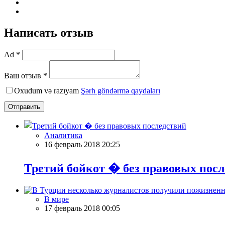
Написать отзыв
Ad *
Ваш отзыв *
Oxudum və razıyam
Şərh göndərmə qaydaları
Отправить
Аналитика
16 февраль 2018 20:25
Третий бойкот � без правовых пос
В мире
17 февраль 2018 00:05