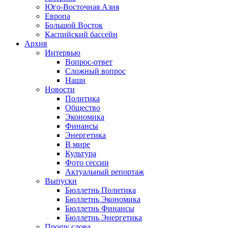
Юго-Восточная Азия
Европа
Большой Восток
Каспийский бассейн
Архив
Интервью
Вопрос-ответ
Сложный вопрос
Наши
Новости
Политика
Общество
Экономика
Финансы
Энергетика
В мире
Культура
Фото сессии
Актуальный репортаж
Выпуски
Бюллетнь Политика
Бюллетнь Экономика
Бюллетнь Финансы
Бюллетнь Энергетика
Прошу слова