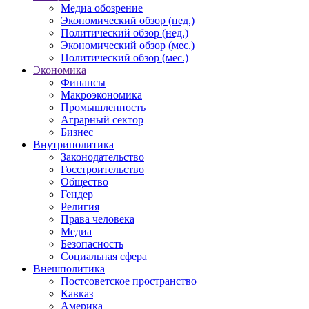
Медиа обозрение
Экономический обзор (нед.)
Политический обзор (нед.)
Экономический обзор (мес.)
Политический обзор (мес.)
Экономика
Финансы
Макроэкономика
Промышленность
Аграрный сектор
Бизнес
Внутриполитика
Законодательство
Госстроительство
Общество
Гендер
Религия
Права человека
Медиа
Безопасность
Социальная сфера
Внешполитика
Постсоветское пространство
Кавказ
Америка