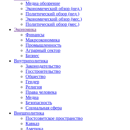
Медиа обозрение
Экономический обзор (нед.)
Политический обзор (нед.)
Экономический обзор (мес.)
Политический обзор (мес.)
Экономика
Финансы
Макроэкономика
Промышленность
Аграрный сектор
Бизнес
Внутриполитика
Законодательство
Госстроительство
Общество
Гендер
Религия
Права человека
Медиа
Безопасность
Социальная сфера
Внешполитика
Постсоветское пространство
Кавказ
Америка