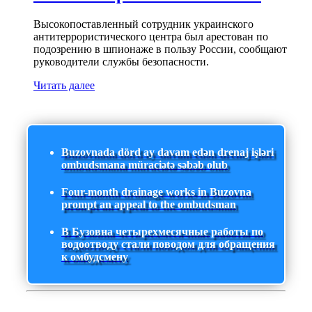
Высокопоставленный сотрудник украинского
антитеррористического центра был арестован по
подозрению в шпионаже в пользу России, сообщают
руководители службы безопасности.
Читать далее
Buzovnada dörd ay davam edən drenaj işləri
ombudsmana müraciətə səbəb olub
Four-month drainage works in Buzovna
prompt an appeal to the ombudsman
В Бузовна четырехмесячные работы по
водоотводу стали поводом для обращения
к омбудсмену