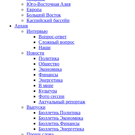
Юго-Восточная Азия
Европа
Большой Восток
Каспийский бассейн
Архив
Интервью
Вопрос-ответ
Сложный вопрос
Наши
Новости
Политика
Общество
Экономика
Финансы
Энергетика
В мире
Культура
Фото сессии
Актуальный репортаж
Выпуски
Бюллетнь Политика
Бюллетнь Экономика
Бюллетнь Финансы
Бюллетнь Энергетика
Прошу слова