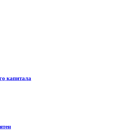
го капитала
ятен