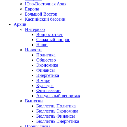
Юго-Восточная Азия
Европа
Большой Восток
Каспийский бассейн
Архив
Интервью
Вопрос-ответ
Сложный вопрос
Наши
Новости
Политика
Общество
Экономика
Финансы
Энергетика
В мире
Культура
Фото сессии
Актуальный репортаж
Выпуски
Бюллетнь Политика
Бюллетнь Экономика
Бюллетнь Финансы
Бюллетнь Энергетика
Прошу слова