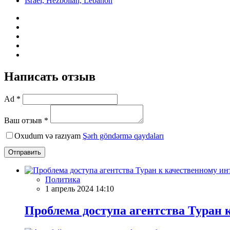
Israel, Hezbollah, Lebanon
Написать отзыв
Ad *
Ваш отзыв *
Oxudum və razıyam
Şərh göndərmə qaydaları
Отправить
Политика
1 апрель 2024 14:10
Проблема доступа агентства Туран 