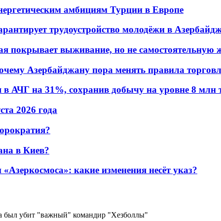
энергетическим амбициям Турции в Европе
гарантирует трудоустройство молодёжи в Азербайд
ая покрывает выживание, но не самостоятельную 
почему Азербайджану пора менять правила торгов
в АЧГ на 31%, сохранив добычу на уровне 8 млн 
уста 2026 года
бюрократия?
ана в Киев?
«Азеркосмоса»: какие изменения несёт указ?
ара был убит "важный" командир "Хезболлы"