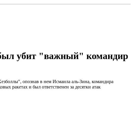
а был убит "важный" командир
"Хезболлы", опознав в нем Исмаила аль-Зина, командира
вых ракетах и был ответственен за десятки атак