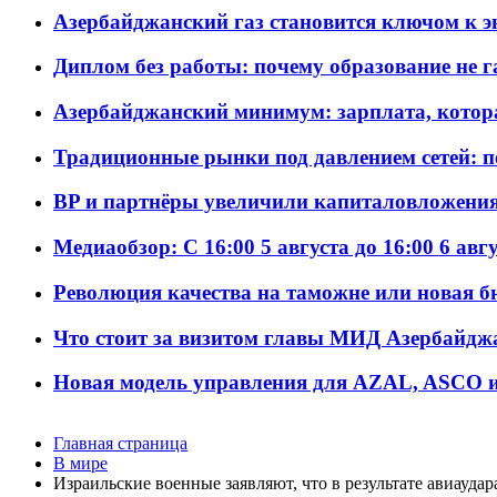
Азербайджанский газ становится ключом к 
Диплом без работы: почему образование не 
Азербайджанский минимум: зарплата, котор
Традиционные рынки под давлением сетей: 
BP и партнёры увеличили капиталовложения 
Медиаобзор: С 16:00 5 августа до 16:00 6 авг
Революция качества на таможне или новая 
Что стоит за визитом главы МИД Азербайдж
Новая модель управления для AZAL, ASCO и 
Главная страница
В мире
Израильские военные заявляют, что в результате авиауд