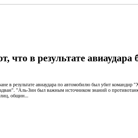
т, что в результате авиаудар
иване в результате авиаудара по автомобилю был убит командир 
адван". "Аль-Зин был важным источником знаний о противотанко
лиц, общин...