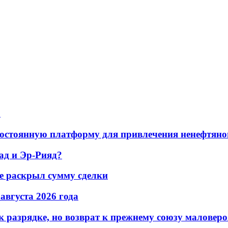
а
остоянную платформу для привлечения ненефтяно
ад и Эр-Рияд?
не раскрыл сумму сделки
 августа 2026 года
 разрядке, но возврат к прежнему союзу маловеро