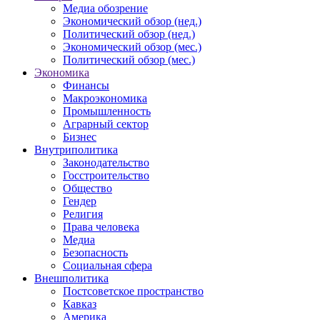
Медиа обозрение
Экономический обзор (нед.)
Политический обзор (нед.)
Экономический обзор (мес.)
Политический обзор (мес.)
Экономика
Финансы
Макроэкономика
Промышленность
Аграрный сектор
Бизнес
Внутриполитика
Законодательство
Госстроительство
Общество
Гендер
Религия
Права человека
Медиа
Безопасность
Социальная сфера
Внешполитика
Постсоветское пространство
Кавказ
Америка