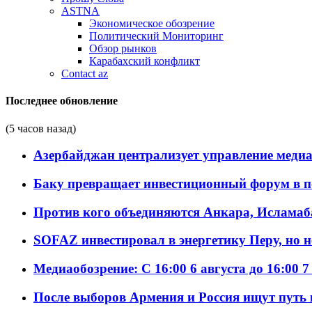
ASTNA
Экономическое обозрение
Политический Мониторинг
Обзор рынков
Карабахский конфликт
Contact az
Последнее обновление
(5 часов назад)
Азербайджан централизует управление меди
Баку превращает инвестиционный форум в п
Против кого объединяются Анкара, Исламаб
SOFAZ инвестировал в энергетику Перу, но 
Медиаобозрение: С 16:00 6 августа до 16:00 7
После выборов Армения и Россия ищут путь к