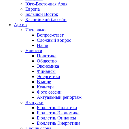
Юго-Восточная Азия
Европа
Большой Восток
Каспийский бассейн
Архив
Интервью
Вопрос-ответ
Сложный вопрос
Наши
Новости
Политика
Общество
Экономика
Финансы
Энергетика
В мире
Культура
Фото сессии
Актуальный репортаж
Выпуски
Бюллетнь Политика
Бюллетнь Экономика
Бюллетнь Финансы
Бюллетнь Энергетика
Прошу слова