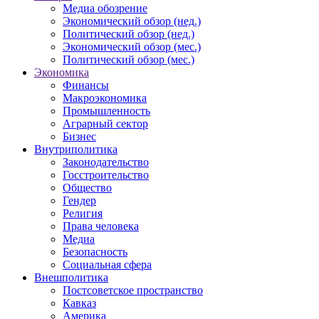
Медиа обозрение
Экономический обзор (нед.)
Политический обзор (нед.)
Экономический обзор (мес.)
Политический обзор (мес.)
Экономика
Финансы
Макроэкономика
Промышленность
Аграрный сектор
Бизнес
Внутриполитика
Законодательство
Госстроительство
Общество
Гендер
Религия
Права человека
Медиа
Безопасность
Социальная сфера
Внешполитика
Постсоветское пространство
Кавказ
Америка