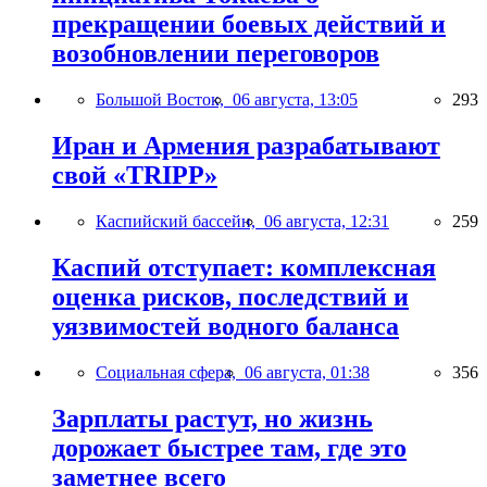
прекращении боевых действий и
возобновлении переговоров
Большой Восток,
06 августа, 13:05
293
Иран и Армения разрабатывают
свой «TRIPP»
Каспийский бассейн,
06 августа, 12:31
259
Каспий отступает: комплексная
оценка рисков, последствий и
уязвимостей водного баланса
Социальная сфера,
06 августа, 01:38
356
Зарплаты растут, но жизнь
дорожает быстрее там, где это
заметнее всего