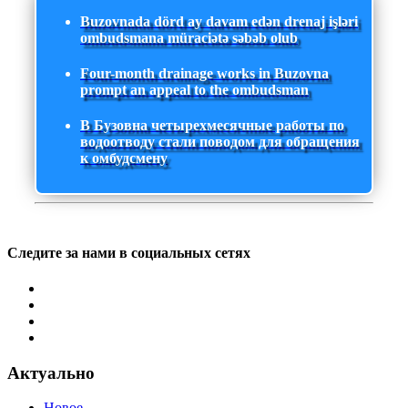
Buzovnada dörd ay davam edən drenaj işləri
ombudsmana müraciətə səbəb olub
Four-month drainage works in Buzovna
prompt an appeal to the ombudsman
В Бузовна четырехмесячные работы по
водоотводу стали поводом для обращения
к омбудсмену
Следите за нами в социальных сетях
Актуально
Новое