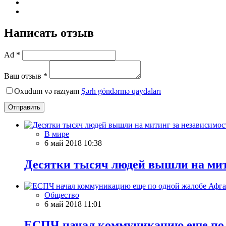
Написать отзыв
Ad *
Ваш отзыв *
Oxudum və razıyam
Şərh göndərmə qaydaları
Отправить
В мире
6 май 2018 10:38
Десятки тысяч людей вышли на мит
Общество
6 май 2018 11:01
ЕСПЧ начал коммуникацию еще по 