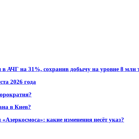
в АЧГ на 31%, сохранив добычу на уровне 8 млн 
уста 2026 года
бюрократия?
ана в Киев?
«Азеркосмоса»: какие изменения несёт указ?