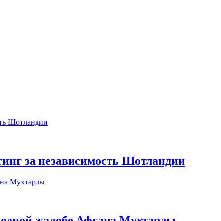
инг за независимость Шотландии
одной жалобе Афгана Мухтарлы