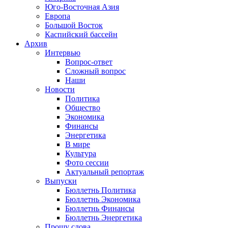
Юго-Восточная Азия
Европа
Большой Восток
Каспийский бассейн
Архив
Интервью
Вопрос-ответ
Сложный вопрос
Наши
Новости
Политика
Общество
Экономика
Финансы
Энергетика
В мире
Культура
Фото сессии
Актуальный репортаж
Выпуски
Бюллетнь Политика
Бюллетнь Экономика
Бюллетнь Финансы
Бюллетнь Энергетика
Прошу слова