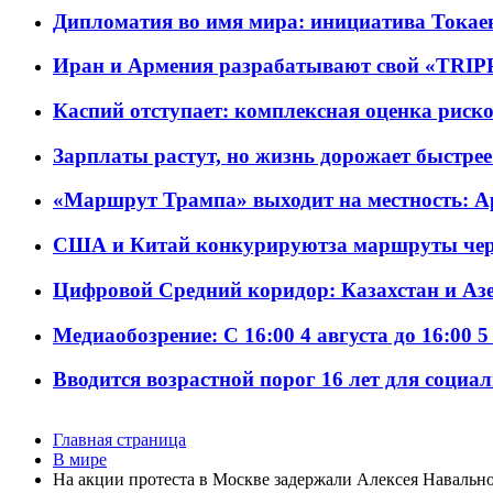
Дипломатия во имя мира: инициатива Токаев
Иран и Армения разрабатывают свой «TRIP
Каспий отступает: комплексная оценка риско
Зарплаты растут, но жизнь дорожает быстрее т
«Маршрут Трампа» выходит на местность: А
США и Китай конкурируютза маршруты че
Цифровой Средний коридор: Казахстан и Аз
Медиаобозрение: С 16:00 4 августа до 16:00 5
Вводится возрастной порог 16 лет для социа
Главная страница
В мире
На акции протеста в Москве задержали Алексея Наваль