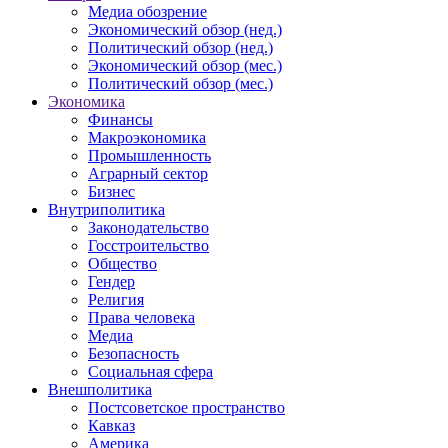
Медиа обозрение
Экономический обзор (нед.)
Политический обзор (нед.)
Экономический обзор (мес.)
Политический обзор (мес.)
Экономика
Финансы
Макроэкономика
Промышленность
Аграрный сектор
Бизнес
Внутриполитика
Законодательство
Госстроительство
Общество
Гендер
Религия
Права человека
Медиа
Безопасность
Социальная сфера
Внешполитика
Постсоветское пространство
Кавказ
Америка