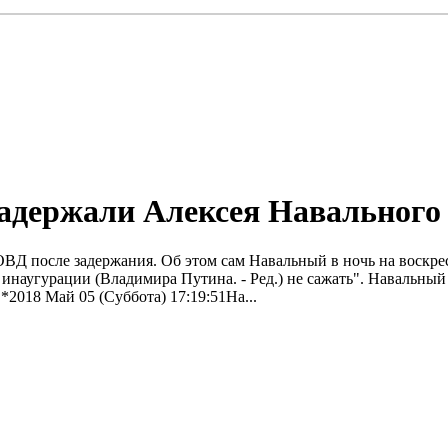
 задержали Алексея Навально
 после задержания. Об этом сам Навальный в ночь на воскресен
о инаугурации (Bладимира Путина. - Ред.) не сажать". Навальный
*2018 Май 05 (Суббота) 17:19:51На...