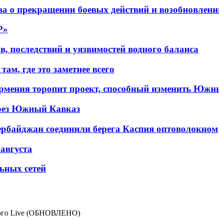
а о прекращении боевых действий и возобновлени
P»
в, последствий и уязвимостей водного баланса
ам, где это заметнее всего
рмения торопит проект, способный изменить Южн
рез Южный Кавказ
ербайджан соединили берега Каспия оптоволокном
 августа
льных сетей
ного Live (ОБНОВЛЕНО)