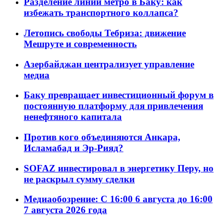
Разделение линий метро в Баку: как
избежать транспортного коллапса?
Летопись свободы Тебриза: движение
Мешруте и современность
Азербайджан централизует управление
медиа
Баку превращает инвестиционный форум в
постоянную платформу для привлечения
ненефтяного капитала
Против кого объединяются Анкара,
Исламабад и Эр-Рияд?
SOFAZ инвестировал в энергетику Перу, но
не раскрыл сумму сделки
Медиаобозрение: С 16:00 6 августа до 16:00
7 августа 2026 года