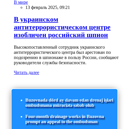
В мире
13 февраль 2025, 09:21
В украинском
антитеррористическом центре
изобличен российский шпион
Высокопоставленный сотрудник украинского
антитеррористического центра был арестован по
подозрению в шпионаже в пользу России, сообщают
руководители службы безопасности.
Читать далее
Buzovnada dörd ay davam edən drenaj işləri
ombudsmana müraciətə səbəb olub
Four-month drainage works in Buzovna
prompt an appeal to the ombudsman