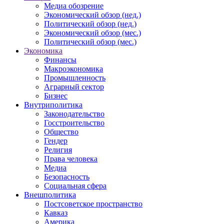
Медиа обозрение
Экономический обзор (нед.)
Политический обзор (нед.)
Экономический обзор (мес.)
Политический обзор (мес.)
Экономика
Финансы
Макроэкономика
Промышленность
Аграрный сектор
Бизнес
Внутриполитика
Законодательство
Госстроительство
Общество
Гендер
Религия
Права человека
Медиа
Безопасность
Социальная сфера
Внешполитика
Постсоветское пространство
Кавказ
Америка