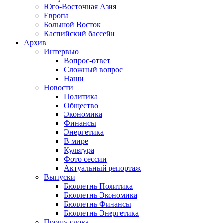
Юго-Восточная Азия
Европа
Большой Восток
Каспийский бассейн
Архив
Интервью
Вопрос-ответ
Сложный вопрос
Наши
Новости
Политика
Общество
Экономика
Финансы
Энергетика
В мире
Культура
Фото сессии
Актуальный репортаж
Выпуски
Бюллетнь Политика
Бюллетнь Экономика
Бюллетнь Финансы
Бюллетнь Энергетика
Прошу слова