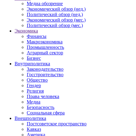
Медиа обозрение
Экономический обзор (нед.)
Политический обзор (нед.)
Экономический обзор (мес.)
Политический обзор (мес.)
Экономика
Финансы
Макроэкономика
Промышленность
Аграрный сектор
Бизнес
Внутриполитика
Законодательство
Госстроительство
Общество
Гендер
Религия
Права человека
Медиа
Безопасность
Социальная сфера
Внешполитика
Постсоветское пространство
Кавказ
Америка