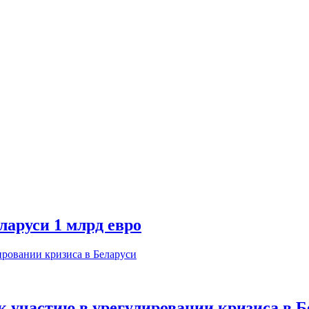
аруси 1 млрд евро
 участию в урегулировании кризиса в Б