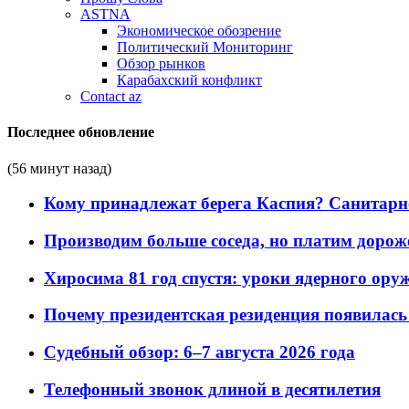
ASTNA
Экономическое обозрение
Политический Мониторинг
Обзор рынков
Карабахский конфликт
Contact az
Последнее обновление
(56 минут назад)
Кому принадлежат берега Каспия? Санитарно-
Производим больше соседа, но платим дороже
Хиросима 81 год спустя: уроки ядерного ору
Почему президентская резиденция появилась 
Судебный обзор: 6–7 августа 2026 года
Телефонный звонок длиной в десятилетия