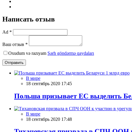
Написать отзыв
Ad *
Ваш отзыв *
Oxudum və razıyam
Şərh göndərmə qaydaları
Отправить
В мире
18 сентябрь 2020 17:45
Польша призывает ЕС выделить Бел
В мире
18 сентябрь 2020 17:48
Тихановская призвала в СПЧ ООН к