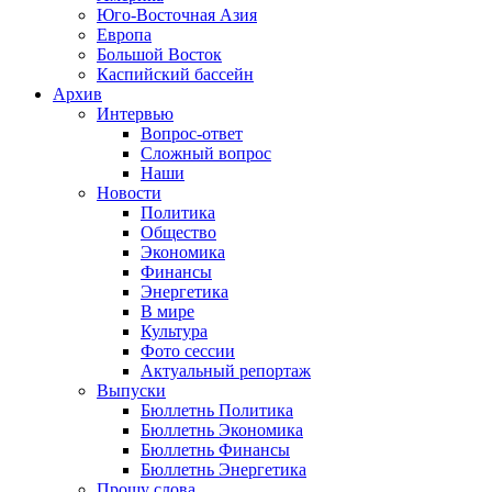
Юго-Восточная Азия
Европа
Большой Восток
Каспийский бассейн
Архив
Интервью
Вопрос-ответ
Сложный вопрос
Наши
Новости
Политика
Общество
Экономика
Финансы
Энергетика
В мире
Культура
Фото сессии
Актуальный репортаж
Выпуски
Бюллетнь Политика
Бюллетнь Экономика
Бюллетнь Финансы
Бюллетнь Энергетика
Прошу слова