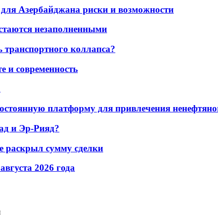
для Азербайджана риски и возможности
остаются незаполненными
ь транспортного коллапса?
е и современность
а
остоянную платформу для привлечения ненефтяно
ад и Эр-Рияд?
не раскрыл сумму сделки
 августа 2026 года
и