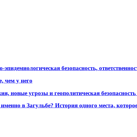
эпидемиологическая безопасность, ответственност
, чем у него
жия, новые угрозы и геополитическая безопасност
именно в Загульбе? История одного места, которо