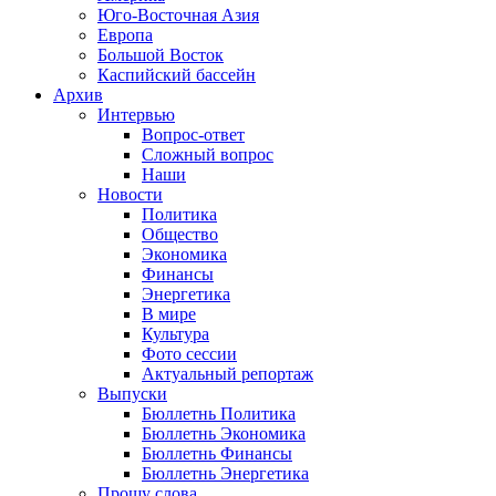
Юго-Восточная Азия
Европа
Большой Восток
Каспийский бассейн
Архив
Интервью
Вопрос-ответ
Сложный вопрос
Наши
Новости
Политика
Общество
Экономика
Финансы
Энергетика
В мире
Культура
Фото сессии
Актуальный репортаж
Выпуски
Бюллетнь Политика
Бюллетнь Экономика
Бюллетнь Финансы
Бюллетнь Энергетика
Прошу слова