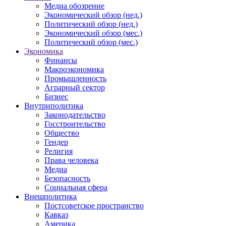
Медиа обозрение
Экономический обзор (нед.)
Политический обзор (нед.)
Экономический обзор (мес.)
Политический обзор (мес.)
Экономика
Финансы
Макроэкономика
Промышленность
Аграрный сектор
Бизнес
Внутриполитика
Законодательство
Госстроительство
Общество
Гендер
Религия
Права человека
Медиа
Безопасность
Социальная сфера
Внешполитика
Постсоветское пространство
Кавказ
Америка