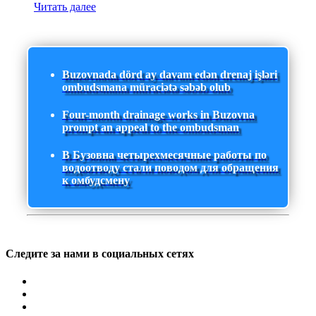
Читать далее
Buzovnada dörd ay davam edən drenaj işləri
ombudsmana müraciətə səbəb olub
Four-month drainage works in Buzovna
prompt an appeal to the ombudsman
В Бузовна четырехмесячные работы по
водоотводу стали поводом для обращения
к омбудсмену
Следите за нами в социальных сетях