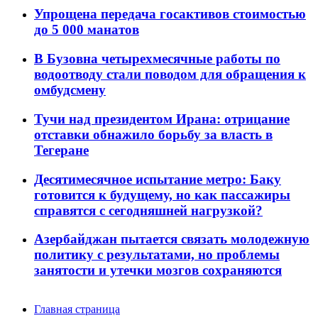
Упрощена передача госактивов стоимостью
до 5 000 манатов
В Бузовна четырехмесячные работы по
водоотводу стали поводом для обращения к
омбудсмену
Тучи над президентом Ирана: отрицание
отставки обнажило борьбу за власть в
Тегеране
Десятимесячное испытание метро: Баку
готовится к будущему, но как пассажиры
справятся с сегодняшней нагрузкой?
Азербайджан пытается связать молодежную
политику с результатами, но проблемы
занятости и утечки мозгов сохраняются
Главная страница